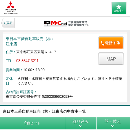
東日本三菱自動車販売（株）
江東店
住所：
東京都江東区東陽６‐４‐７
03-3647-3211
TEL：
営業時間：
10:00〜18:00
定休
火曜日・水曜日＊祝日営業する場合もございます。弊社ＨＰを確認
日：
ください。
古物商許可証番号：
東京都公安委員会許可 第303309602053号
東日本三菱自動車販売（株）江東店の中古車一覧
絞り込み
並べ替え
0
台ヒット