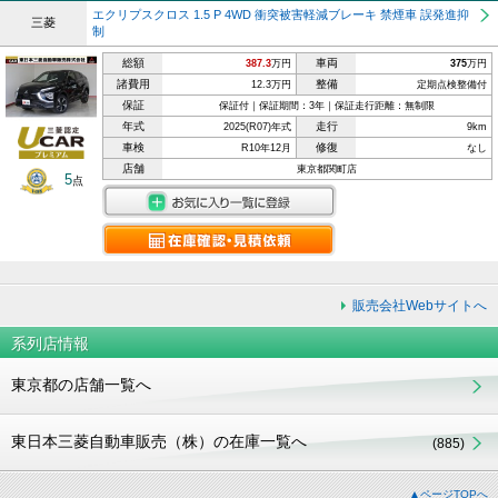
エクリプスクロス 1.5 P 4WD 衝突被害軽減ブレーキ 禁煙車 誤発進抑
三菱
制
総額
車両
387.3
万円
375
万円
諸費用
整備
12.3万円
定期点検整備付
保証
保証付｜保証期間：3年｜保証走行距離：無制限
年式
走行
2025(R07)年式
9km
車検
修復
R10年12月
なし
店舗
東京都関町店
5
点
販売会社Webサイトへ
系列店情報
東京都の店舗一覧へ
東日本三菱自動車販売（株）の在庫一覧へ
(885)
▲ページTOPへ