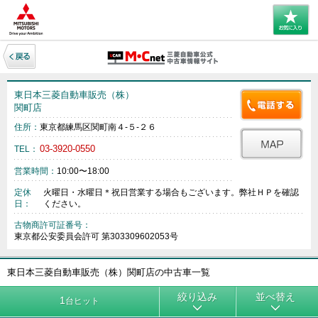
東日本三菱自動車販売（株）
関町店
住所：
東京都練馬区関町南４‐５‐２６
03-3920-0550
TEL：
営業時間：
10:00〜18:00
定休
火曜日・水曜日＊祝日営業する場合もございます。弊社ＨＰを確認
日：
ください。
古物商許可証番号：
東京都公安委員会許可 第303309602053号
東日本三菱自動車販売（株）関町店の中古車一覧
絞り込み
並べ替え
1
台ヒット