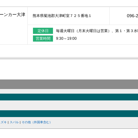
ーンカー大津
096-
熊本県菊池郡大津町室７２５番地１
定休日
毎週火曜日（月末火曜日は営業）、第１・第３水
営業時間
9:30～19:00
スズキ
|
スバル
|
その他（外国車含む）