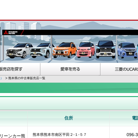
択）
熊本県の中古車販売店一覧
住所
電
096-
熊本県熊本市南区平田２‐１‐５７
リーンカー熊