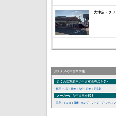
大津店・クリ
おススメの中古車情報
近くの都道府県の中古車販売店を探す
福岡
|
佐賀
|
長崎
|
大分
|
宮崎
|
鹿児島
メーカーから中古車を探す
三菱
|
トヨタ
|
日産
|
ホンダ
|
マツダ
|
ダイハツ
|