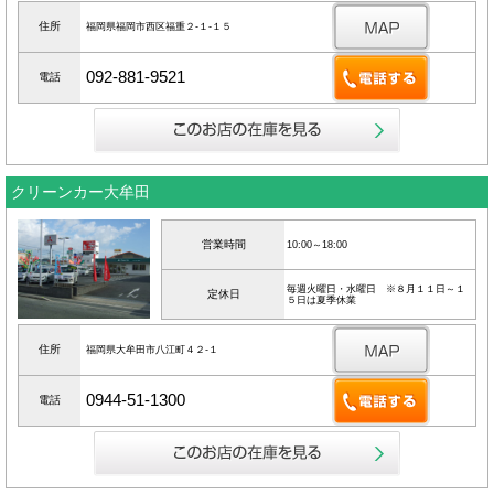
住所
福岡県福岡市西区福重２‐１‐１５
092-881-9521
電話
クリーンカー大牟田
営業時間
10:00～18:00
毎週火曜日・水曜日 ※８月１１日～１
定休日
５日は夏季休業
住所
福岡県大牟田市八江町４２‐１
0944-51-1300
電話