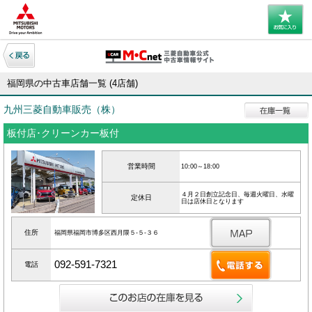
福岡県の中古車店舗一覧 (4店舗)
九州三菱自動車販売（株）
板付店･クリーンカー板付
営業時間
10:00～18:00
４月２日創立記念日、毎週火曜日、水曜
定休日
日は店休日となります
住所
福岡県福岡市博多区西月隈５‐５‐３６
092-591-7321
電話