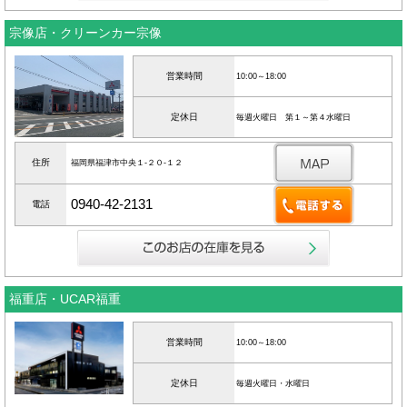
宗像店・クリーンカー宗像
営業時間
10:00～18:00
定休日
毎週火曜日 第１～第４水曜日
住所
福岡県福津市中央１‐２０‐１２
0940-42-2131
電話
福重店・UCAR福重
営業時間
10:00～18:00
定休日
毎週火曜日・水曜日