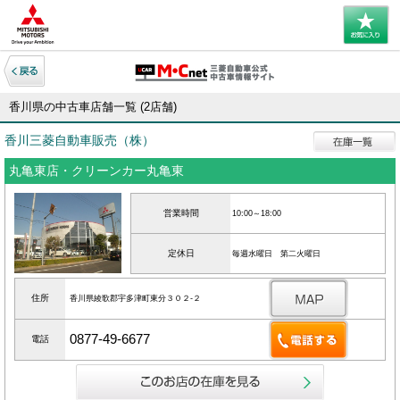
香川県の中古車店舗一覧 (2店舗)
香川三菱自動車販売（株）
丸亀東店・クリーンカー丸亀東
営業時間
10:00～18:00
定休日
毎週水曜日 第二火曜日
住所
香川県綾歌郡宇多津町東分３０２‐２
0877-49-6677
電話