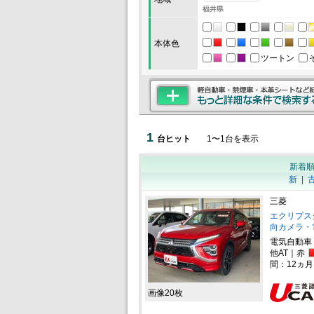
福井県
本体色
ツートン
1
台ヒット
1
〜
1
台を表示
新着
新
|
三菱
エクリプスクロ
向カメラ・
電気自動車
他AT｜赤
間：12ヵ
画像20枚