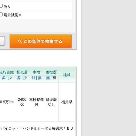
あり
展示試乗車
走行距離
排気量
車検
修復歴
地域
多
|
少
多
|
少
付
|
無
無
|
有
2400
車検整備
修復歴
0.9万km
福井県
cc
付
なし
イパイロット・ハンドルヒータ☆毎週末＊ＢＪ