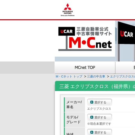
M・Cネット トップ
三菱の中古車
エクリプスクロス
三菱 エクリプスクロス（福井県）
メーカー/
選択する
車名
エクリプスクロス
モデル/
選択する
グレード
※現在未選択です
選択する
地域