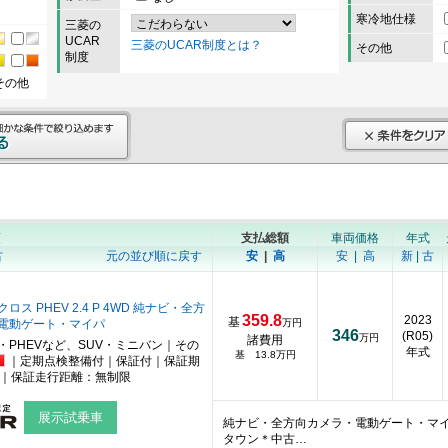
寒冷地仕様
三菱の
UCAR
三菱のUCAR制度とは？
その他
制度
その他
順
支払総額
車両価格
年式
古
元の並び順に戻す
安
|
高
安
|
高
新
|
古
ス PHEV 2.4 P 4WD 純ナビ・全方
359.8
2023
基
電動ゲート・マイパ
万円
346
(R05)
万円
諸費用
・PHEVなど、SUV・ミニバン｜その
年式
基 13.8万円
｜定期点検整備付｜保証付｜保証期
月｜保証走行距離：無制限
展示試乗車
純ナビ・全方向カメラ・電動ゲート・マ
タウン＊中古…