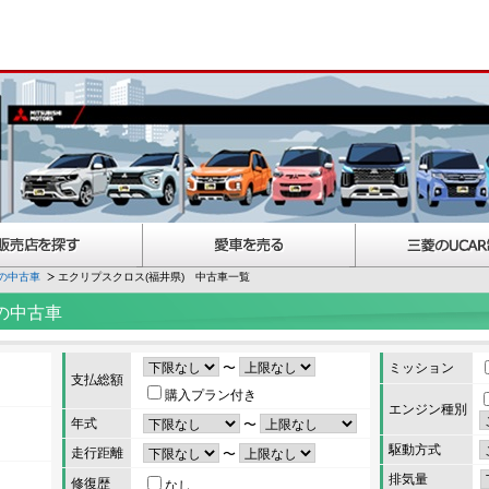
の中古車
エクリプスクロス(福井県) 中古車一覧
の中古車
〜
ミッション
支払総額
購入プラン付き
エンジン種別
年式
〜
駆動方式
走行距離
〜
排気量
修復歴
なし