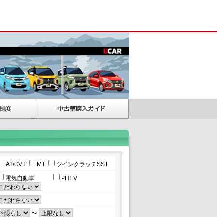
AT/CVT
MT
ツインクラッチSST
電気自動車
PHEV
〜