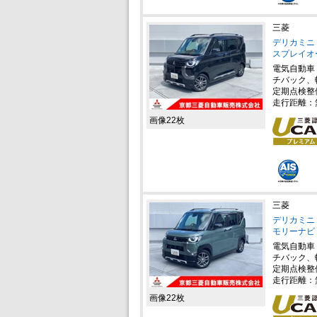
三菱
デリカミニ 
スプレイオ
電気自動車
チバック、
定期点検整
走行距離：
画像22枚
三菱
デリカミニ 
モリーナビ
電気自動車
チバック、
定期点検整
走行距離：
画像22枚