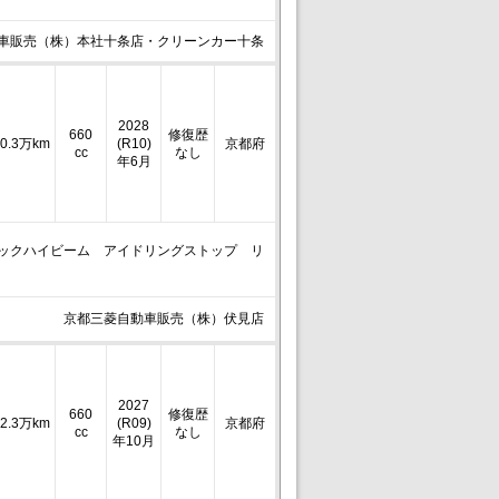
車販売（株）本社十条店・クリーンカー十条
2028
660
修復歴
0.3万km
(R10)
京都府
cc
なし
年6月
チックハイビーム アイドリングストップ リ
京都三菱自動車販売（株）伏見店
2027
660
修復歴
2.3万km
(R09)
京都府
cc
なし
年10月