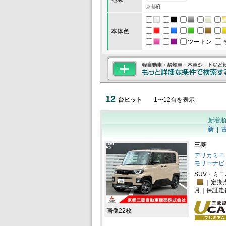
京都府
本体色
ツートン
12
台ヒット
1
〜
12
台を表示
新着
新
|
三菱
デリカミニ 
モリーナビ
SUV・ミ
｜定期
月｜保証走
画像22枚