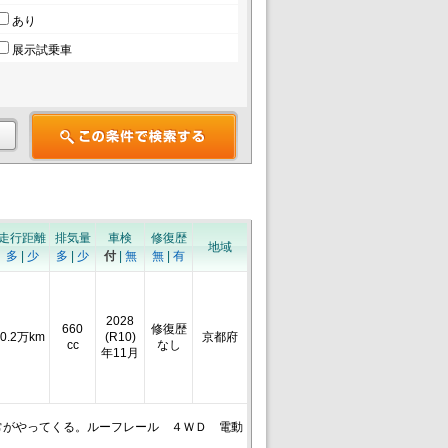
あり
展示試乗車
走行距離
排気量
車検
修復歴
地域
多
|
少
多
|
少
付
|
無
無
|
有
2028
660
修復歴
0.2万km
(R10)
京都府
cc
なし
年11月
常がやってくる。ルーフレール ４ＷＤ 電動