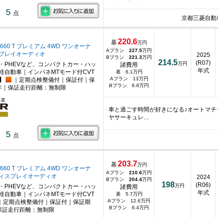
5
点
京都三菱自動
220.6
基
万円
660 T プレミアム 4WD ワンオーナ
Aプラン
227.5
万円
プレイオーディオ
2025
Bプラン
221.3
万円
214.5
(R07)
・PHEVなど、コンパクトカー・ハッ
万円
諸費用
年式
軽自動車｜インパネMTモード付CVT
基 6.1万円
Aプラン 13万円
｜定期点検整備付｜保証付｜保
Bプラン 6.8万円
年｜保証走行距離：無制限
車と過ごす時間が好きになる♪オートマ
ヤサーキュレ…
5
点
203.7
基
万円
660 T プレミアム 4WD ワンオーナ
Aプラン
210.6
万円
ィスプレイオーディオ
2024
Bプラン
204.4
万円
198
(R06)
・PHEVなど、コンパクトカー・ハッ
万円
諸費用
年式
軽自動車｜インパネMTモード付CVT
基 5.7万円
Aプラン 12.6万円
｜定期点検整備付｜保証付｜保証期
Bプラン 6.4万円
保証走行距離：無制限