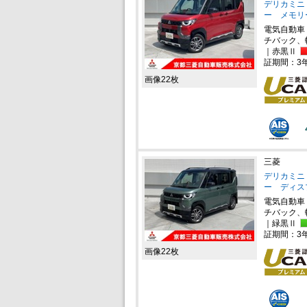
デリカミニ 
ー メモリ
電気自動車
チバック、
｜赤黒Ⅱ
証期間：3
画像22枚
三菱
デリカミニ 
ー ディス
電気自動車
チバック、
｜緑黒Ⅱ
証期間：3
画像22枚