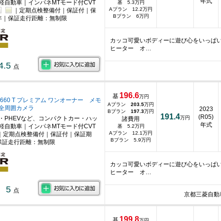
年式
軽自動車｜インパネMTモード付CVT
基 5.3万円
Aプラン 12.2万円
｜定期点検整備付｜保証付｜保
Bプラン 6万円
年｜保証走行距離：無制限
カッコ可愛いボディーに遊び心をいっぱ
ヒーター オ…
4.5
点
196.6
基
万円
660 T プレミアム ワンオーナー メモ
Aプラン
203.5
万円
全周囲カメラ
2023
Bプラン
197.3
万円
191.4
(R05)
・PHEVなど、コンパクトカー・ハッ
万円
諸費用
年式
軽自動車｜インパネMTモード付CVT
基 5.2万円
Aプラン 12.1万円
｜定期点検整備付｜保証付｜保証期
Bプラン 5.9万円
保証走行距離：無制限
カッコ可愛いボディーに遊び心をいっぱ
ヒーター オ…
5
点
京都三菱自動
199.8
基
万円