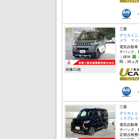
三菱
デリカミニ 
メラ マイ
電気自動車
チバック、
｜緑Ｍ
間：36ヵ
画像21枚
三菱
デリカミニ 
ィスプレイ
電気自動車
チバック、
定期点検整