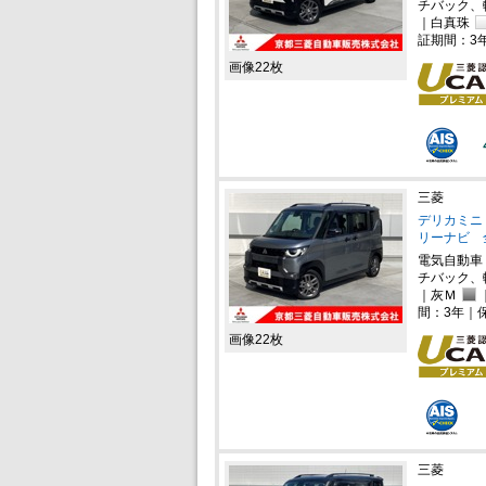
チバック、
｜白真珠
証期間：3
画像22枚
三菱
デリカミニ 
リーナビ 
電気自動車
チバック、
｜灰Ｍ
間：3年｜
画像22枚
三菱