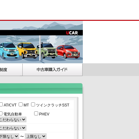
AT/CVT
MT
ツインクラッチSST
電気自動車
PHEV
〜