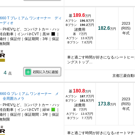
189.6
基
万円
660 T プレミアム ワンオーナー ディ
Aプラン
196.5
万円
ーディオ
2023
Bプラン
190.2
万円
182.6
(R05)
・PHEVなど、コンパクトカー・ハッ
万円
諸費用
年式
軽自動車｜インパネCVT｜黒Ｍ
｜
基 7万円
Aプラン 13.9万円
備付｜保証付｜保証期間：3年｜保証
Bプラン 7.6万円
無制限
車と過ごす時間が好きになる♪シートヒ
ングストップ…
4
点
京都三菱自動
180.8
基
万円
660 G プレミアム ワンオーナー メ
Aプラン
187.7
万円
 全周囲カメラ
2023
Bプラン
181.5
万円
173.8
(R05)
・PHEVなど、コンパクトカー・ハッ
万円
諸費用
年式
軽自動車｜インパネCVT｜緑Ｍ
｜
基 7万円
Aプラン 13.9万円
備付｜保証付｜保証期間：3年｜保証
Bプラン 7.7万円
無制限
車と過ごす時間が好きになる♪オートマ