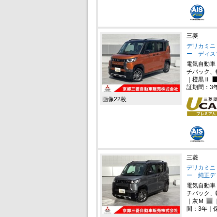
三菱
デリカミニ 
ー ディス
電気自動車
チバック、
｜橙黒Ⅱ
証期間：3
画像22枚
三菱
デリカミニ 
ー 純正デ
電気自動車
チバック、
｜灰Ｍ
間：3年｜