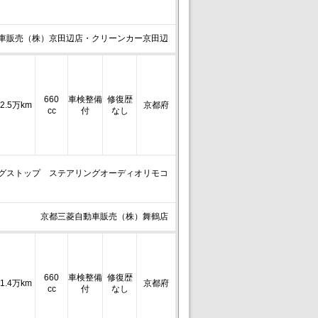
車販売（株）京田辺店・クリーンカー京田辺
660
車検整備
修復歴
2.5万km
京都府
cc
付
なし
ングストップ ステアリングオーディオリモコ
京都三菱自動車販売（株）舞鶴店
660
車検整備
修復歴
1.4万km
京都府
cc
付
なし