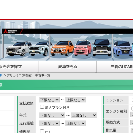
車
デリカミニ(京都府) 中古車一覧
車
〜
ミッション
支払総額
購入プラン付き
エンジン種別
年式
〜
駆動方式
走行距離
〜
排気量
修復歴
なし