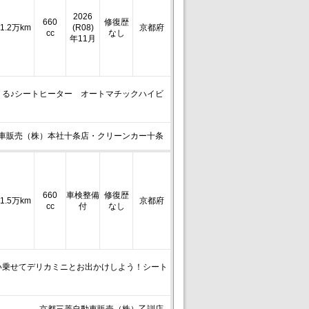
2026
660
修復歴
1.2万km
(R08)
京都府
cc
なし
年11月
くる♪シートヒーター オートマチックハイビ
車販売（株）本社十条店・クリーンカー十条
660
車検整備
修復歴
1.5万km
京都府
cc
付
なし
い乗せてデリカミニとお出かけしよう！シート