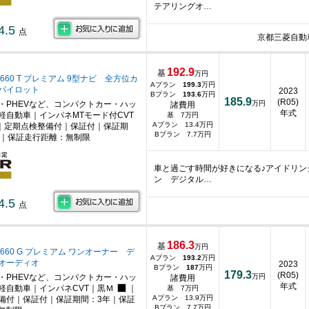
テアリングオ…
4.5
点
京都三菱自動
192.9
基
万円
660 T プレミアム 9型ナビ 全方位カ
Aプラン
199.3
万円
パイロット
2023
Bプラン
193.6
万円
185.9
(R05)
・PHEVなど、コンパクトカー・ハッ
万円
諸費用
年式
軽自動車｜インパネMTモード付CVT
基 7万円
Aプラン 13.4万円
｜定期点検整備付｜保証付｜保証期
Bプラン 7.7万円
月｜保証走行距離：無制限
車と過ごす時間が好きになる♪アイドリ
ン デジタル…
4.5
点
186.3
基
万円
660 G プレミアム ワンオーナー デ
Aプラン
193.2
万円
オーディオ
2023
Bプラン
187
万円
179.3
(R05)
・PHEVなど、コンパクトカー・ハッ
万円
諸費用
年式
軽自動車｜インパネCVT｜黒Ｍ
｜
基 7万円
Aプラン 13.9万円
備付｜保証付｜保証期間：3年｜保証
Bプラン 7.7万円