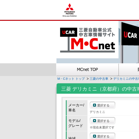
M・Cネット トップ
三菱の中古車
デリカミニの中古
三菱 デリカミニ（京都府）の中古
メーカー/
選択する
車名
デリカミニ
モデル/
選択する
グレード
※現在未選択です
選択する
地域