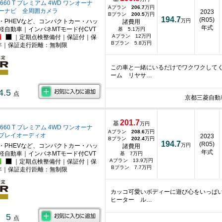
660 T プレミアム 4WD ワンオーナ
Aプラン
206.7
万円
ーナビ 全周囲カメラ
2023
Bプラン
200.5
万円
194.7
(R05)
・PHEVなど、コンパクトカー・ハッ
万円
諸費用
年式
軽自動車｜インパネMTモード付CVT
基 5.1万円
Aプラン 12万円
｜定期点検整備付｜保証付｜保
Bプラン 5.8万円
年｜保証走行距離：無制限
この車と一緒にいるだけでワクワクして
ーム リヤサ…
4.5
点
京都三菱自動
201.7
基
万円
660 T プレミアム 4WD ワンオーナ
Aプラン
208.6
万円
プレイオーディオ
2023
Bプラン
202.4
万円
194.7
(R05)
・PHEVなど、コンパクトカー・ハッ
万円
諸費用
年式
軽自動車｜インパネMTモード付CVT
基 7万円
Aプラン 13.9万円
｜定期点検整備付｜保証付｜保
Bプラン 7.7万円
年｜保証走行距離：無制限
カッコ可愛いボディーに遊び心をいっぱ
ヒーター ル…
5
点