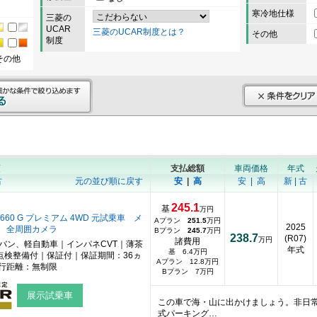
寒冷地仕様
三菱の
UCAR
三菱のUCAR制度とは？
その他
制度
その他
順
支払総額
車両価格
年式
古
元の並び順に戻す
安
|
高
安
|
高
新
|
古
245.1
基
万円
660 G プレミアム 4WD 元試乗車 メ
Aプラン
251.5
万円
2025
 全周囲カメラ
Bプラン
245.7
万円
238.7
(R07)
万円
諸費用
ニバン、軽自動車｜インパネCVT｜薄茶
年式
基 6.4万円
点検整備付｜保証付｜保証期間：36ヵ
Aプラン 12.8万円
行距離：無制限
Bプラン 7万円
展示試乗車
この車で海・山に出かけましょう。非日
式パーキング…