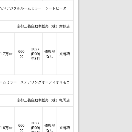
か♪デジタルルームミラー シートヒータ
京都三菱自動車販売（株）舞鶴店
2027
660
修復歴
1.7万km
(R09)
京都府
cc
なし
年3月
ルームミラー ステアリングオーディオリモコ
京都三菱自動車販売（株）亀岡店
2027
660
修復歴
1.6万km
(R09)
京都府
cc
なし