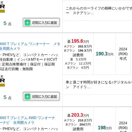
これからのカーライフの相棒にいかがです
ー ステアリン…
5
点
195.6
基
万円
660 T プレミアム ワンオーナー メモ
Aプラン
202.5
万円
全周囲カメラ
2024
Bプラン
196.3
万円
190.3
(R06)
・PHEVなど、コンパクトカー・ハッ
万円
諸費用
年式
軽自動車｜インパネMTモード付CVT
基 5.3万円
Aプラン 12.2万円
｜定期点検整備付｜保証付｜保証期
Bプラン 6万円
保証走行距離：無制限
車と過ごす時間が好きになる♪デジタル
ン アイドリ…
5
点
203.3
基
万円
660 T プレミアム 4WD ワンオーナ
Aプラン
210.2
万円
ーナビ 全周囲カメラ
2024
Bプラン
204
万円
198
(R06)
・PHEVなど、コンパクトカー・ハッ
万円
諸費用