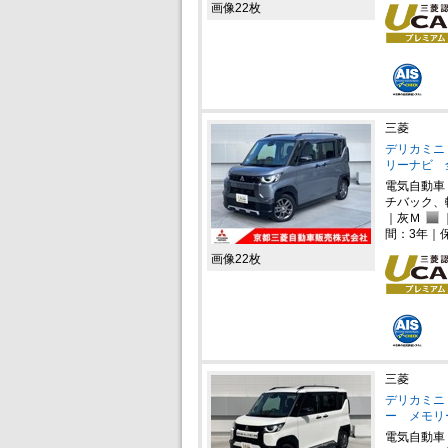
画像22枚
三菱
デリカミニ 
リーナビ 
電気自動車
チバック、
｜灰Ｍ
間：3年｜
画像22枚
三菱
デリカミニ 
ー メモリ
電気自動車