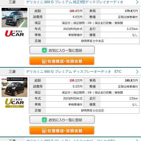
三菱
デリカミニ 660 G プレミアム 純正9型ディスプレイオーディオ
総額
車両
189.4
万円
179.8
万円
諸費用
整備
9.6万円
定期点検整備付
保証
保証付｜保証期間：1年｜保証走行距離：無制限
年式
走行
2023(R05)年式
3.2万km
車検
修復
車検整備付
なし
店舗
静岡県富士中央店
三菱
デリカミニ 660 G プレミアム ディスプレーオーディオ ETC
総額
車両
199.1
万円
189.8
万円
諸費用
整備
9.3万円
定期点検整備付
保証
保証付｜保証期間：1年｜保証走行距離：無制限
年式
走行
2023(R05)年式
1万km
車検
修復
車検整備付
なし
店舗
静岡県富士伝法店