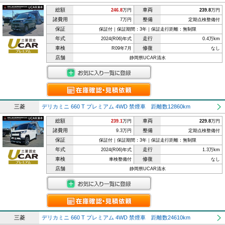
総額
車両
246.8
万円
239.8
万円
諸費用
整備
7万円
定期点検整備付
保証
保証付｜保証期間：3年｜保証走行距離：無制限
年式
走行
2024(R06)年式
0.4万km
車検
修復
R09年7月
なし
店舗
静岡県UCAR清水
三菱
デリカミニ 660 T プレミアム 4WD 禁煙車 距離数12860km
総額
車両
239.1
万円
229.8
万円
諸費用
整備
9.3万円
定期点検整備付
保証
保証付｜保証期間：3年｜保証走行距離：無制限
年式
走行
2024(R06)年式
1.3万km
車検
修復
車検整備付
なし
店舗
静岡県UCAR清水
三菱
デリカミニ 660 T プレミアム 4WD 禁煙車 距離数24610km