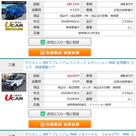
総額
車両
229.1
万円
219.8
万円
諸費用
整備
9.3万円
定期点検整備付
保証
保証付｜保証期間：3年｜保証走行距離：無制限
年式
走行
2024(R06)年式
2.5万km
車検
修復
車検整備付
なし
店舗
静岡県UCAR清水
デリカミニ 660 T プレミアム リミテッド エディション 4WD 全周囲カ
三菱
メラ 両側電動ドア
総額
車両
214.8
万円
205.8
万円
諸費用
整備
9万円
定期点検整備付
保証
保証付｜保証期間：12ヵ月｜保証走行距離：無制限
年式
走行
2025(R07)年式
0.3万km
車検
修復
R10年9月
なし
店舗
静岡県静岡南店・クリーンカー静岡
デリカミニ 660 T プレミアム 4WD メモリーナビ フルセグTV 4WD