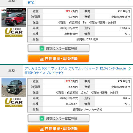
三菱
ETC
総額
車両
229.7
万円
219.8
万円
諸費用
整備
9.9万円
定期点検整備付
保証
保証付｜保証期間：3年｜保証走行距離：無制限
年式
走行
2023(R05)年式
0.8万km
車検
修復
車検整備付
なし
店舗
静岡県UCAR沼津
デリカミニ 660 T プレミアム デリマル パッケージ 12.3インチGoogle
三菱
搭載HDデイスプレイナビ/
総額
車両
279.3
万円
272.8
万円
諸費用
整備
6.5万円
定期点検整備付
保証
保証付｜保証期間：12ヵ月｜保証走行距離：無制限
年式
走行
2026(R08)年式
82km
車検
修復
R11年6月
なし
店舗
静岡県クリーンカー浜松