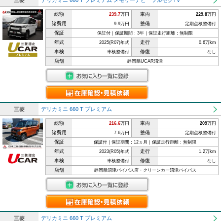
三菱
デリカミニ 660 T プレミアム メモリーナビ フルセグTV
総額
車両
239.7
万円
229.8
万円
諸費用
整備
9.9万円
定期点検整備付
保証
保証付｜保証期間：3年｜保証走行距離：無制限
年式
走行
2025(R07)年式
0.6万km
車検
修復
車検整備付
なし
店舗
静岡県UCAR沼津
三菱
デリカミニ 660 T プレミアム
総額
車両
216.6
万円
209
万円
諸費用
整備
7.6万円
定期点検整備付
保証
保証付｜保証期間：12ヵ月｜保証走行距離：無制限
年式
走行
2023(R05)年式
1.2万km
車検
修復
車検整備付
なし
店舗
静岡県沼津バイパス店・クリーンカー沼津バイパス
三菱
デリカミニ 660 T プレミアム