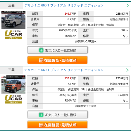
三菱
デリカミニ 660 T プレミアム リミテッド エディション
総額
車両
246.7
万円
239.8
万円
諸費用
整備
6.9万円
定期点検整備付
保証
保証付｜保証期間：3年｜保証走行距離：無制限
年式
走行
2025(R07)年式
37km
車検
修復
R09年7月
なし
店舗
静岡県UCAR清水
三菱
デリカミニ 660 T プレミアム リミテッド エディション
総額
車両
237.2
万円
229.8
万円
諸費用
整備
7.4万円
定期点検整備付
保証
保証付｜保証期間：3年｜保証走行距離：無制限
年式
走行
2025(R07)年式
0.4万km
車検
修復
R10年7月
なし
店舗
静岡県富士伝法店