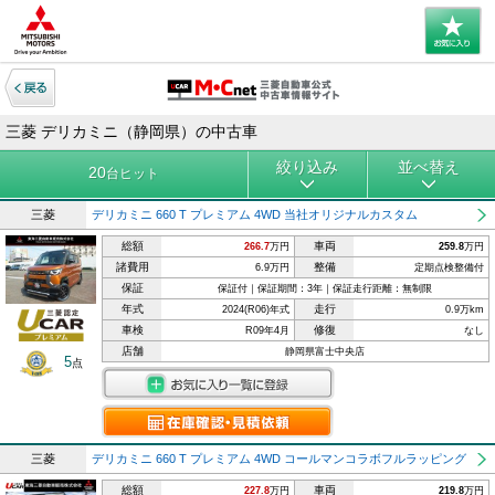
三菱 デリカミニ（静岡県）の中古車
絞り込み
並べ替え
20
台ヒット
三菱
デリカミニ 660 T プレミアム 4WD 当社オリジナルカスタム
総額
車両
266.7
万円
259.8
万円
諸費用
整備
6.9万円
定期点検整備付
保証
保証付｜保証期間：3年｜保証走行距離：無制限
年式
走行
2024(R06)年式
0.9万km
車検
修復
R09年4月
なし
店舗
静岡県富士中央店
5
点
三菱
デリカミニ 660 T プレミアム 4WD コールマンコラボフルラッピング
総額
車両
227.8
万円
219.8
万円