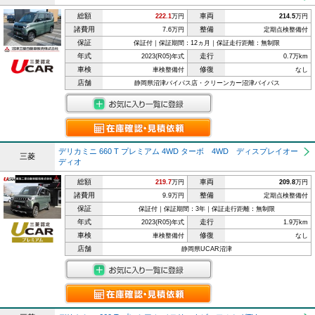
総額
車両
222.1
万円
214.5
万円
諸費用
整備
7.6万円
定期点検整備付
保証
保証付｜保証期間：12ヵ月｜保証走行距離：無制限
年式
走行
2023(R05)年式
0.7万km
車検
修復
車検整備付
なし
店舗
静岡県沼津バイパス店・クリーンカー沼津バイパス
デリカミニ 660 T プレミアム 4WD ターボ 4WD ディスプレイオー
三菱
ディオ
総額
車両
219.7
万円
209.8
万円
諸費用
整備
9.9万円
定期点検整備付
保証
保証付｜保証期間：3年｜保証走行距離：無制限
年式
走行
2023(R05)年式
1.9万km
車検
修復
車検整備付
なし
店舗
静岡県UCAR沼津