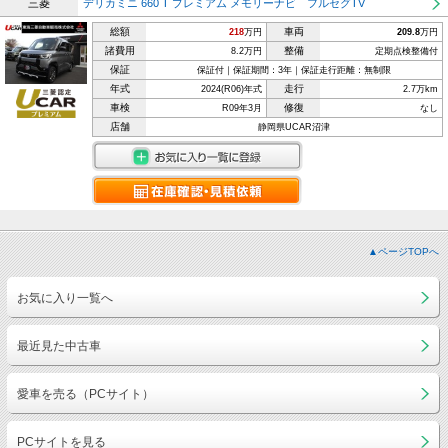
三菱
デリカミニ 660 T プレミアム メモリーナビ フルセグTV
総額
車両
218
万円
209.8
万円
諸費用
整備
8.2万円
定期点検整備付
保証
保証付｜保証期間：3年｜保証走行距離：無制限
年式
走行
2024(R06)年式
2.7万km
車検
修復
R09年3月
なし
店舗
静岡県UCAR沼津
▲ページTOPへ
お気に入り一覧へ
最近見た中古車
愛車を売る（PCサイト）
PCサイトを見る