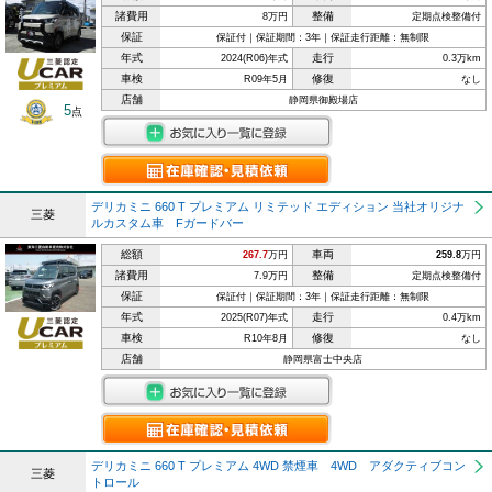
諸費用
整備
8万円
定期点検整備付
保証
保証付｜保証期間：3年｜保証走行距離：無制限
年式
走行
2024(R06)年式
0.3万km
車検
修復
R09年5月
なし
店舗
静岡県御殿場店
5
点
デリカミニ 660 T プレミアム リミテッド エディション 当社オリジナ
三菱
ルカスタム車 Fガードバー
総額
車両
267.7
万円
259.8
万円
諸費用
整備
7.9万円
定期点検整備付
保証
保証付｜保証期間：3年｜保証走行距離：無制限
年式
走行
2025(R07)年式
0.4万km
車検
修復
R10年8月
なし
店舗
静岡県富士中央店
デリカミニ 660 T プレミアム 4WD 禁煙車 4WD アダクティブコン
三菱
トロール