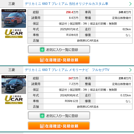
三菱
デリカミニ 660 T プレミアム 当社オリジナルカスタム車
総額
車両
258.4
万円
249.8
万円
諸費用
整備
8.6万円
定期点検整備付
保証
保証付｜保証期間：3年｜保証走行距離：無制限
年式
走行
2025(R07)年式
615km
車検
修復
R10年6月
なし
店舗
静岡県UCAR清水
三菱
デリカミニ 660 T プレミアム メモリーナビ フルセグTV
総額
車両
247
万円
239.8
万円
諸費用
整備
7.2万円
定期点検整備付
保証
保証付｜保証期間：3年｜保証走行距離：無制限
年式
走行
2024(R06)年式
0.3万km
車検
修復
R09年12月
なし
店舗
静岡県UCAR清水