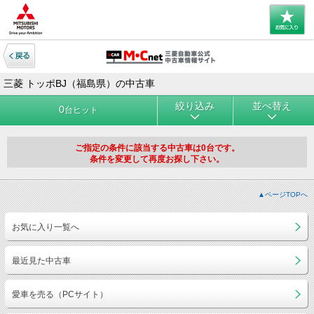
三菱 トッポBJ（福島県）の中古車
絞り込み
並べ替え
0
台ヒット
ご指定の条件に該当する中古車は0台です。
条件を変更して再度お探し下さい。
▲ページTOPへ
お気に入り一覧へ
最近見た中古車
愛車を売る（PCサイト）