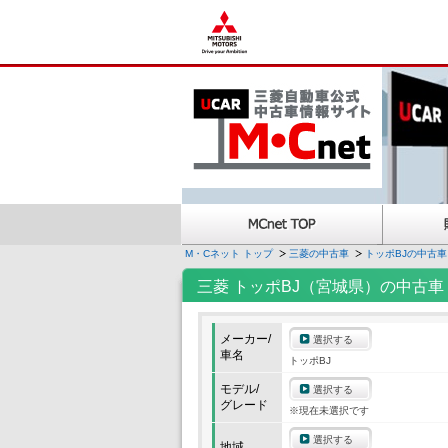
M・Cネット トップ
三菱の中古車
トッポBJの中古車
三菱 トッポBJ（宮城県）の中古車
メーカー/
選択する
車名
トッポBJ
モデル/
選択する
グレード
※現在未選択です
選択する
地域