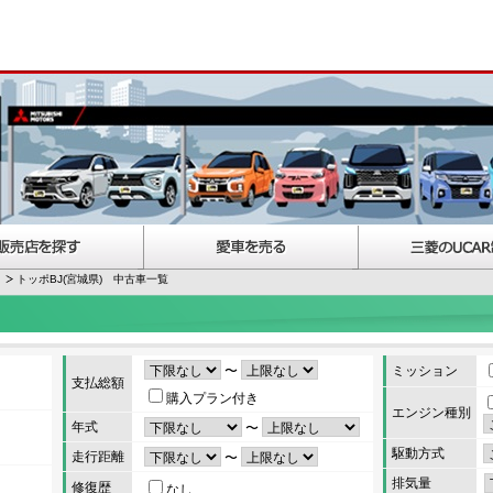
トッポBJ(宮城県) 中古車一覧
〜
ミッション
支払総額
購入プラン付き
エンジン種別
年式
〜
駆動方式
走行距離
〜
排気量
修復歴
なし