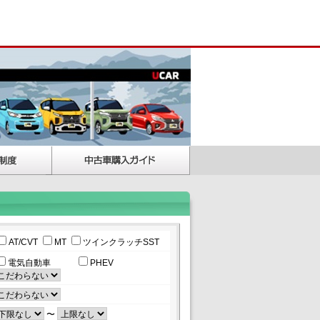
AT/CVT
MT
ツインクラッチSST
電気自動車
PHEV
〜