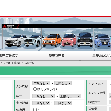
ソリオ(長崎県) 中古車一覧
〜
ミッション
支払総額
購入プラン付き
エンジン種別
年式
〜
駆動方式
走行距離
〜
排気量
修復歴
なし