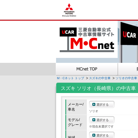
M・Cネット トップ
スズキの中古車
ソリオの中古車
スズキ ソリオ（長崎県）の中古車
メーカー/
選択する
車名
ソリオ
モデル/
選択する
グレード
※現在未選択です
選択する
地域