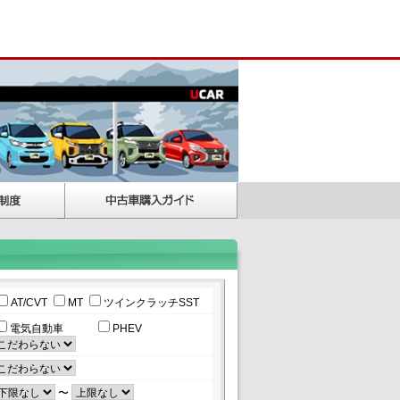
AT/CVT
MT
ツインクラッチSST
電気自動車
PHEV
〜