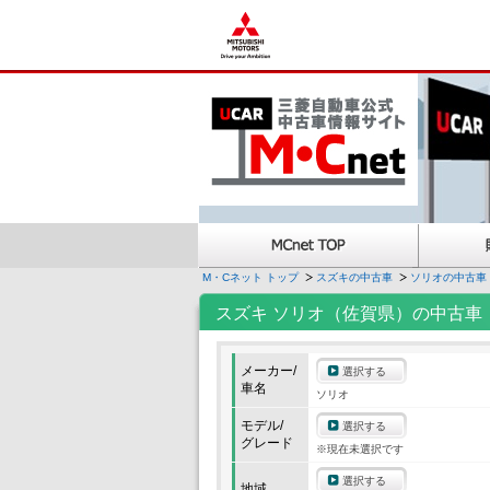
M・Cネット トップ
スズキの中古車
ソリオの中古車
スズキ ソリオ（佐賀県）の中古車
メーカー/
選択する
車名
ソリオ
モデル/
選択する
グレード
※現在未選択です
選択する
地域