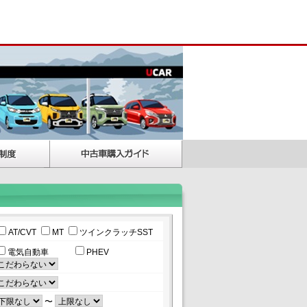
AT/CVT
MT
ツインクラッチSST
電気自動車
PHEV
〜