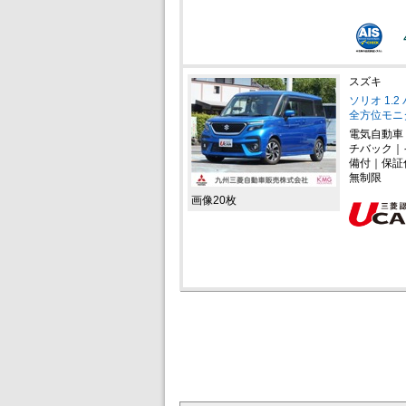
スズキ
ソリオ 1.
全方位モニ
電気自動車
チバック｜
備付｜保証
無制限
画像20枚