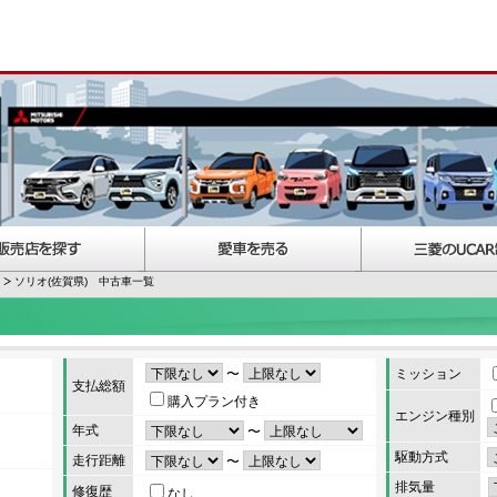
ソリオ(佐賀県) 中古車一覧
〜
ミッション
支払総額
購入プラン付き
エンジン種別
年式
〜
駆動方式
走行距離
〜
排気量
修復歴
なし