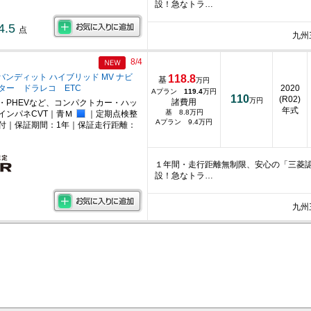
設！急なトラ…
4.5
点
九州
8/4
2 バンディット ハイブリッド MV ナビ
118.8
基
万円
ター ドラレコ ETC
2020
Aプラン
119.4
万円
110
(R02)
万円
諸費用
・PHEVなど、コンパクトカー・ハッ
年式
基 8.8万円
インパネCVT｜青Ｍ
｜定期点検整
Aプラン 9.4万円
付｜保証期間：1年｜保証走行距離：
１年間・走行距離無制限、安心の「三菱
設！急なトラ…
九州