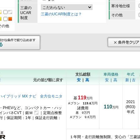
寒冷地仕様
三菱の
UCAR
三菱のUCAR制度とは？
その他
制度
その他
順
支払総額
車両価格
年式
古
元の並び順に戻す
安
|
高
安
|
高
新
|
古
2 ハイブリッド MX ナビ 全方位モニタ
119
基
万円
2021
Aプラン
119.6
万円
110
(R03)
・PHEVなど、コンパクトカー・ハッ
万円
諸費用
年式
インパネCVT｜銀Ｍ
｜定期点検整
基 9万円
Aプラン 9.6万円
付｜保証期間：1年｜保証走行距離：
１年間・走行距離無制限、安心の「三菱