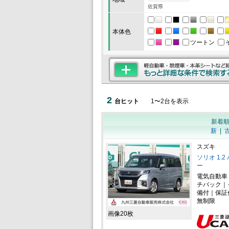
佐賀県
本体色
ツートン
2
台ヒット
1
〜
2
台を表示
新着
新
|
スズキ
ソリオ 1.
ー
電気自動車
チバック｜
備付｜保証
無制限
画像20枚