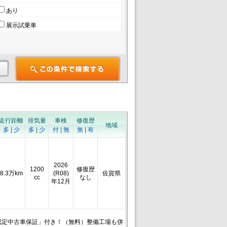
あり
展示試乗車
走行距離
排気量
車検
修復歴
地域
多
|
少
多
|
少
付
|
無
無
|
有
2026
1200
修復歴
8.3万km
(R08)
佐賀県
cc
なし
年12月
認定中古車保証」付き！（無料）整備工場も併