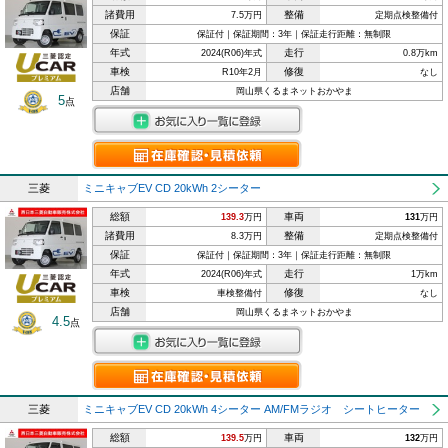
諸費用
整備
7.5万円
定期点検整備付
保証
保証付｜保証期間：3年｜保証走行距離：無制限
年式
走行
2024(R06)年式
0.8万km
車検
修復
R10年2月
なし
店舗
岡山県くるまネットおかやま
5
点
三菱
ミニキャブEV CD 20kWh 2シーター
総額
車両
139.3
万円
131
万円
諸費用
整備
8.3万円
定期点検整備付
保証
保証付｜保証期間：3年｜保証走行距離：無制限
年式
走行
2024(R06)年式
1万km
車検
修復
車検整備付
なし
店舗
岡山県くるまネットおかやま
4.5
点
三菱
ミニキャブEV CD 20kWh 4シーター AM/FMラジオ シートヒーター
総額
車両
139.5
万円
132
万円