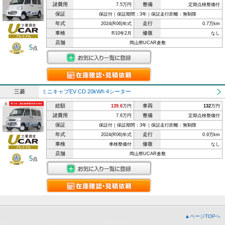
諸費用
整備
7.5万円
定期点検整備付
保証
保証付｜保証期間：3年｜保証走行距離：無制限
年式
走行
2024(R06)年式
0.7万km
車検
修復
R10年2月
なし
店舗
岡山県UCAR倉敷
5
点
三菱
ミニキャブEV CD 20kWh 4シーター
総額
車両
139.6
万円
132
万円
諸費用
整備
7.6万円
定期点検整備付
保証
保証付｜保証期間：3年｜保証走行距離：無制限
年式
走行
2024(R06)年式
0.9万km
車検
修復
車検整備付
なし
店舗
岡山県UCAR倉敷
5
点
▲ページTOPへ