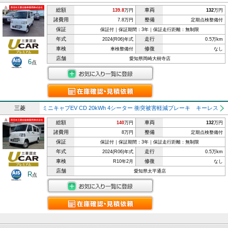
総額
車両
139.8
万円
132
万円
諸費用
整備
7.8万円
定期点検整備付
保証
保証付｜保証期間：3年｜保証走行距離：無制限
年式
走行
2024(R06)年式
0.5万km
車検
修復
車検整備付
なし
店舗
愛知県岡崎大樹寺店
6
点
三菱
ミニキャブEV CD 20kWh 4シーター 衝突被害軽減ブレーキ キーレス
総額
車両
140
万円
132
万円
諸費用
整備
8万円
定期点検整備付
保証
保証付｜保証期間：3年｜保証走行距離：無制限
年式
走行
2024(R06)年式
0.5万km
車検
修復
R10年2月
なし
店舗
愛知県太平通店
R
点