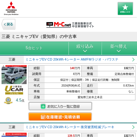
三菱 ミニキャブEV（愛知県）の中古車
絞り込み
並べ替え
5
台ヒット
三菱
ミニキャブEV CD 20kWh 4シーター AM/FMラジオ・パワステ
総額
車両
140
万円
132
万円
諸費用
整備
8万円
定期点検整備付
保証
保証付｜保証期間：3年｜保証走行距離：無制限
年式
走行
2024(R06)年式
0.8万km
車検
修復
車検整備付
なし
店舗
愛知県三好木之本店
4.5
点
三菱
ミニキャブEV CD 20kWh 4シーター 衝突被害軽減ブレーキ
総額
車両
139.5
万円
132
万円