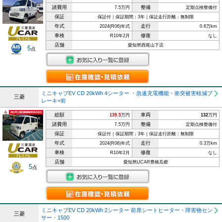
諸費用
整備
7.5万円
定期点検整備付
保証
保証付｜保証期間：3年｜保証走行距離：無制限
年式
走行
2024(R06)年式
0.6万km
車検
修復
R10年2月
なし
店舗
愛知県西尾山下店
5
点
ミニキャブEV CD 20kWh 4シーター ・急速充電機能・衝突被害軽減ブ
三菱
レーキ+前
総額
車両
139.5
万円
132
万円
諸費用
整備
7.5万円
定期点検整備付
保証
保証付｜保証期間：3年｜保証走行距離：無制限
年式
走行
2024(R06)年式
0.3万km
車検
修復
R10年2月
なし
店舗
愛知県UCAR豊橋瓜郷
5
点
ミニキャブEV CD 20kWh 2シーター 前席シートヒーター・障害物セン
三菱
サー・1500