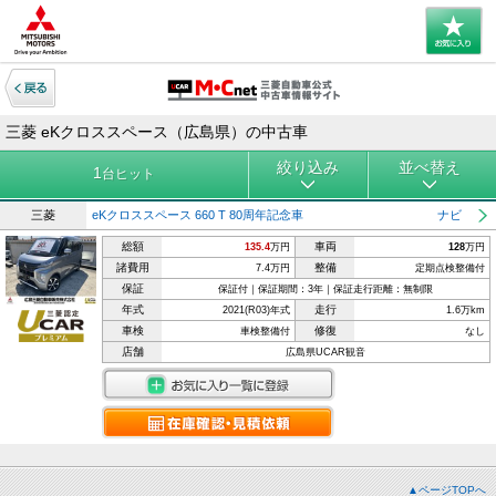
三菱 eKクロススペース（広島県）の中古車
絞り込み
並べ替え
1
台ヒット
三菱
eKクロススペース 660 T 80周年記念車 ナビ
総額
車両
135.4
万円
128
万円
諸費用
整備
7.4万円
定期点検整備付
保証
保証付｜保証期間：3年｜保証走行距離：無制限
年式
走行
2021(R03)年式
1.6万km
車検
修復
車検整備付
なし
店舗
広島県UCAR観音
▲ページTOPへ