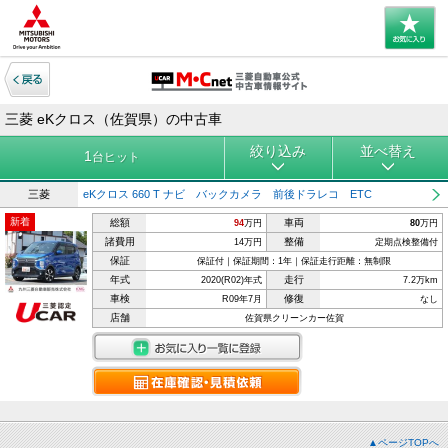
三菱 eKクロス（佐賀県）の中古車
絞り込み
並べ替え
1
台ヒット
三菱
eKクロス 660 T ナビ バックカメラ 前後ドラレコ ETC
新着
総額
車両
94
万円
80
万円
諸費用
整備
14万円
定期点検整備付
保証
保証付｜保証期間：1年｜保証走行距離：無制限
年式
走行
2020(R02)年式
7.2万km
車検
修復
R09年7月
なし
店舗
佐賀県クリーンカー佐賀
▲ページTOPへ