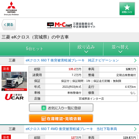
三菱 eKクロス（宮城県）の中古車
絞り込み
並べ替え
5
台ヒット
三菱
eKクロス 660 T 衝突被害軽減ブレーキ 純正ナビゲーション
新着
総額
車両
135.2
万円
128
万円
諸費用
整備
7.2万円
定期点検整備付
保証
保証付｜保証期間：1年｜保証走行距離：無制限
年式
走行
2021(R03)年式
4.9万km
車検
修復
車検整備付
なし
店舗
宮城県泉インター店
三菱
eKクロス 660 T 4WD 衝突被害軽減ブレーキ 当社下取車両
新着
総額
車両
127
万円
119.8
万円