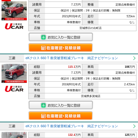
諸費用
整備
7.2万円
定期点検整備付
保証
保証付｜保証期間：1年｜保証走行距離：無制限
年式
走行
2021(R03)年式
5万km
車検
修復
車検整備付
なし
店舗
宮城県日の出町店
三菱
eKクロス 660 T 衝突被害軽減ブレーキ 純正ナビゲーション
総額
車両
115.1
万円
108
万円
諸費用
整備
7.1万円
定期点検整備付
保証
保証付｜保証期間：1年｜保証走行距離：無制限
年式
走行
2019(R01)年式
2.4万km
車検
修復
車検整備付
なし
店舗
宮城県多賀城店
三菱
eKクロス 660 T 衝突被害軽減ブレーキ 純正ナビゲーション
総額
車両
132.4
万円
125
万円