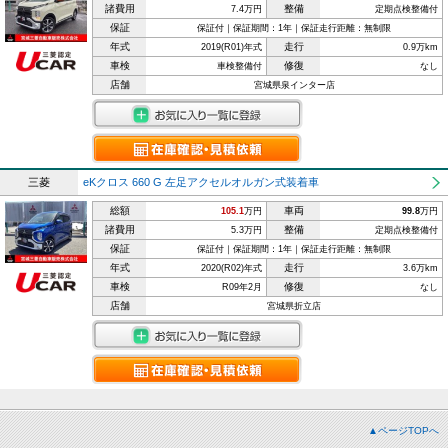
諸費用
整備
7.4万円
定期点検整備付
保証
保証付｜保証期間：1年｜保証走行距離：無制限
年式
走行
2019(R01)年式
0.9万km
車検
修復
車検整備付
なし
店舗
宮城県泉インター店
三菱
eKクロス 660 G 左足アクセルオルガン式装着車
総額
車両
105.1
万円
99.8
万円
諸費用
整備
5.3万円
定期点検整備付
保証
保証付｜保証期間：1年｜保証走行距離：無制限
年式
走行
2020(R02)年式
3.6万km
車検
修復
R09年2月
なし
店舗
宮城県折立店
▲ページTOPへ