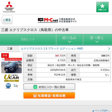
三菱 エクリプスクロス（鳥取県）の中古車
絞り込み
並べ替え
1
台ヒット
三菱
エクリプスクロス 1.5 ブラック エディション 4WD
新着
総額
車両
347.7
万円
338
万円
諸費用
整備
9.7万円
定期点検整備付
保証
保証付｜保証期間：36ヵ月｜保証走行距離：無制限
年式
走行
2025(R07)年式
0.5万km
車検
修復
R10年12月
なし
店舗
鳥取県米子東店
5
点
▲ページTOPへ