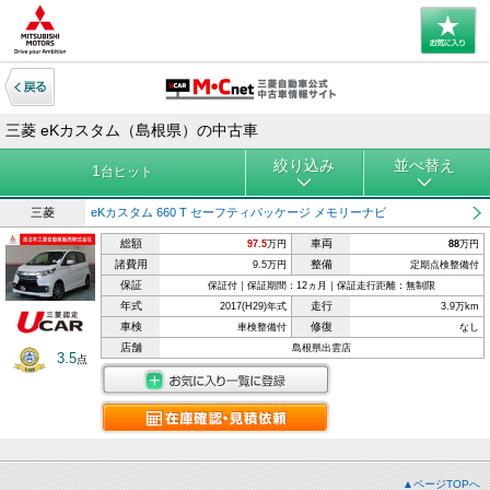
三菱 eKカスタム（島根県）の中古車
絞り込み
並べ替え
1
台ヒット
三菱
eKカスタム 660 T セーフティパッケージ メモリーナビ
総額
車両
97.5
万円
88
万円
諸費用
整備
9.5万円
定期点検整備付
保証
保証付｜保証期間：12ヵ月｜保証走行距離：無制限
年式
走行
2017(H29)年式
3.9万km
車検
修復
車検整備付
なし
店舗
島根県出雲店
3.5
点
▲ページTOPへ