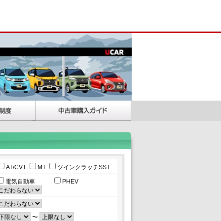
AT/CVT
MT
ツインクラッチSST
電気自動車
PHEV
〜