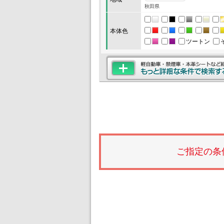
秋田県
本体色
ツートン
ご指定の条