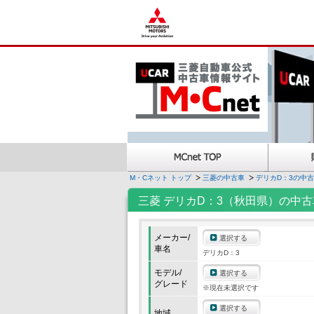
M・Cネット トップ
三菱の中古車
デリカD：3の中
三菱 デリカD：3（秋田県）の中古
メーカー/
選択する
車名
デリカD：3
モデル/
選択する
グレード
※現在未選択です
選択する
地域