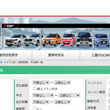
古車
デリカD：3(秋田県) 中古車一覧
車
〜
ミッション
支払総額
購入プラン付き
エンジン種別
年式
〜
駆動方式
走行距離
〜
排気量
修復歴
なし