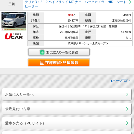
デリカD：2 1.2 ハイブリッド MZ ナビ バックカメラ HID シート
三菱
ヒーター
総額
車両
79.8
万円
69
万円
諸費用
整備
10.8万円
定期点検整備付
保証
保証付｜保証期間：1年｜保証走行距離：無制限
年式
走行
2017(H29)年式
7.1万km
車検
修復
車検整備付
なし
店舗
岐阜県クリーンカー土岐ガーデン
▲ページTOPへ
お気に入り一覧へ
最近見た中古車
愛車を売る（PCサイト）