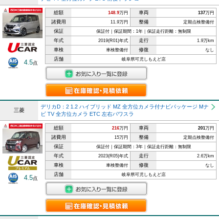
総額
車両
148.9
万円
137
万円
諸費用
整備
11.9万円
定期点検整備付
保証
保証付｜保証期間：1年｜保証走行距離：無制限
年式
走行
2019(R01)年式
1.9万km
車検
修復
車検整備付
なし
店舗
岐阜県可児しもえど店
4.5
点
デリカD：2 1.2 ハイブリッド MZ 全方位カメラ付ナビパッケージ Mナ
三菱
ビ TV 全方位カメラ ETC 左右パワスラ
総額
車両
216
万円
201
万円
諸費用
整備
15万円
定期点検整備付
保証
保証付｜保証期間：3年｜保証走行距離：無制限
年式
走行
2023(R05)年式
2.6万km
車検
修復
車検整備付
なし
店舗
岐阜県可児しもえど店
4.5
点