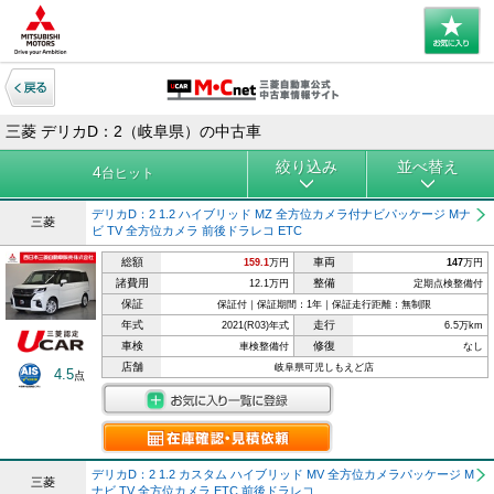
三菱 デリカD：2（岐阜県）の中古車
絞り込み
並べ替え
4
台ヒット
デリカD：2 1.2 ハイブリッド MZ 全方位カメラ付ナビパッケージ Mナ
三菱
ビ TV 全方位カメラ 前後ドラレコ ETC
総額
車両
159.1
万円
147
万円
諸費用
整備
12.1万円
定期点検整備付
保証
保証付｜保証期間：1年｜保証走行距離：無制限
年式
走行
2021(R03)年式
6.5万km
車検
修復
車検整備付
なし
店舗
岐阜県可児しもえど店
4.5
点
デリカD：2 1.2 カスタム ハイブリッド MV 全方位カメラパッケージ M
三菱
ナビ TV 全方位カメラ ETC 前後ドラレコ