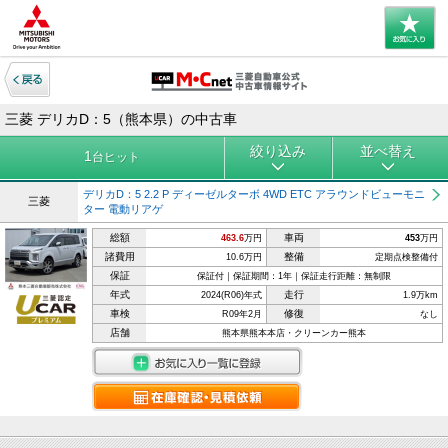
三菱 デリカD：5（熊本県）の中古車
絞り込み
並べ替え
1
台ヒット
デリカD：5 2.2 P ディーゼルターボ 4WD ETC アラウンドビューモニ
三菱
ター 電動リアゲ
総額
車両
463.6
万円
453
万円
諸費用
整備
10.6万円
定期点検整備付
保証
保証付｜保証期間：1年｜保証走行距離：無制限
年式
走行
2024(R06)年式
1.9万km
車検
修復
R09年2月
なし
店舗
熊本県熊本本店・クリーンカー熊本