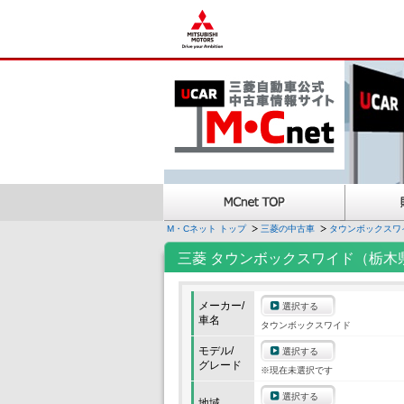
M・Cネット トップ
三菱の中古車
タウンボックスワ
三菱 タウンボックスワイド（栃木
メーカー/
選択する
車名
タウンボックスワイド
モデル/
選択する
グレード
※現在未選択です
選択する
地域