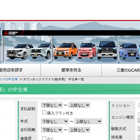
イドの中古車
タウンボックスワイド(栃木県) 中古車一覧
県）の中古車
〜
ミッション
支払総額
購入プラン付き
エンジン種別
年式
〜
駆動方式
走行距離
〜
排気量
修復歴
なし