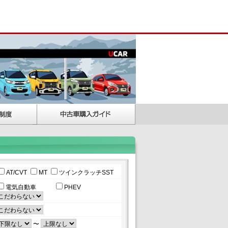
AT/CVT
MT
ツインクラッチSST
電気自動車
PHEV
〜