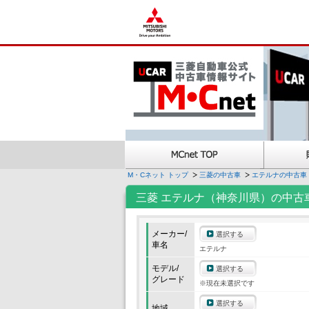
M・Cネット トップ
三菱の中古車
エテルナの中古車
三菱 エテルナ（神奈川県）の中古
メーカー/
選択する
車名
エテルナ
モデル/
選択する
グレード
※現在未選択です
選択する
地域