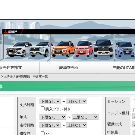
エテルナ(神奈川県) 中古車一覧
車
〜
ミッション
支払総額
購入プラン付き
エンジン種別
年式
〜
駆動方式
走行距離
〜
排気量
修復歴
なし