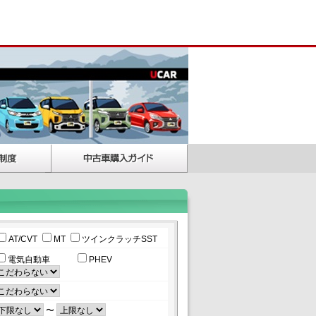
AT/CVT
MT
ツインクラッチSST
電気自動車
PHEV
〜