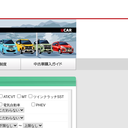
AT/CVT
MT
ツインクラッチSST
電気自動車
PHEV
〜