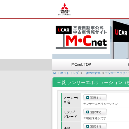
M・Cネット トップ
三菱の中古車
ランサーエボリュ
三菱 ランサーエボリューション（
メーカー/
選択する
車名
ランサーエボリューション
モデル/
選択する
グレード
※現在未選択です
選択する
地域