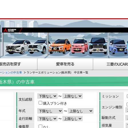
ーションの中古車
ランサーエボリューション(栃木県) 中古車一覧
栃木県）の中古車
〜
ミッション
支払総額
購入プラン付き
エンジン種別
年式
〜
駆動方式
走行距離
〜
排気量
修復歴
なし