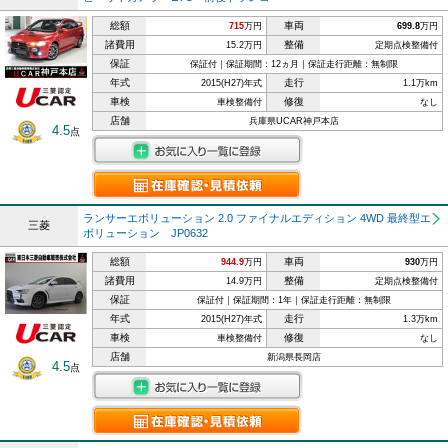
総額
車両
715
万円
699.8
万円
諸費用
整備
15.2万円
定期点検整備付
保証
保証付｜保証期間：12ヵ月｜保証走行距離：無制限
年式
走行
2015(H27)年式
1.1万km
車検
修復
車検整備付
なし
店舗
兵庫県UCAR神戸本店
4.5
点
ランサーエボリューション 2.0 ファイナルエディション 4WD 最終型エ
三菱
ボリューション JP0632
総額
車両
944.9
万円
930
万円
諸費用
整備
14.9万円
定期点検整備付
保証
保証付｜保証期間：1年｜保証走行距離：無制限
年式
走行
2015(H27)年式
1.3万km
車検
修復
車検整備付
なし
店舗
新潟県長岡店
4.5
点