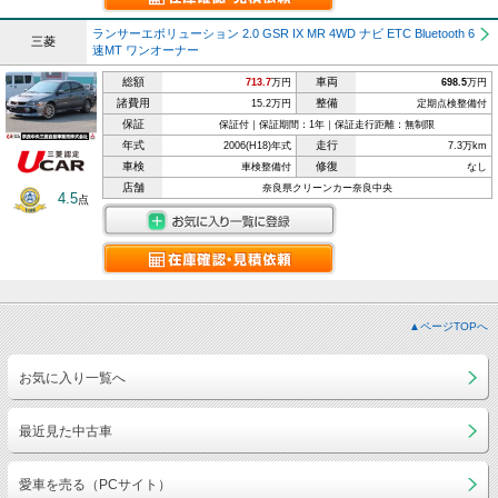
ランサーエボリューション 2.0 GSR IX MR 4WD ナビ ETC Bluetooth 6
三菱
速MT ワンオーナー
総額
車両
713.7
万円
698.5
万円
諸費用
整備
15.2万円
定期点検整備付
保証
保証付｜保証期間：1年｜保証走行距離：無制限
年式
走行
2006(H18)年式
7.3万km
車検
修復
車検整備付
なし
店舗
奈良県クリーンカー奈良中央
4.5
点
▲ページTOPへ
お気に入り一覧へ
最近見た中古車
愛車を売る（PCサイト）