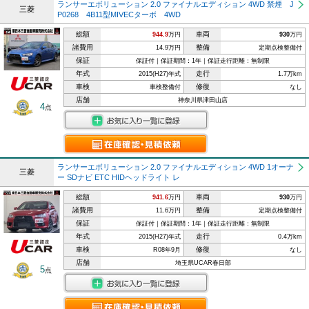
ランサーエボリューション 2.0 ファイナルエディション 4WD 禁煙 J
三菱
P0268 4B11型MIVECターボ 4WD
総額
車両
944.9
万円
930
万円
諸費用
整備
14.9万円
定期点検整備付
保証
保証付｜保証期間：1年｜保証走行距離：無制限
年式
走行
2015(H27)年式
1.7万km
車検
修復
車検整備付
なし
店舗
神奈川県津田山店
4
点
ランサーエボリューション 2.0 ファイナルエディション 4WD 1オーナ
三菱
ー SDナビ ETC HIDヘッドライト レ
総額
車両
941.6
万円
930
万円
諸費用
整備
11.6万円
定期点検整備付
保証
保証付｜保証期間：1年｜保証走行距離：無制限
年式
走行
2015(H27)年式
0.4万km
車検
修復
R08年9月
なし
店舗
埼玉県UCAR春日部
5
点