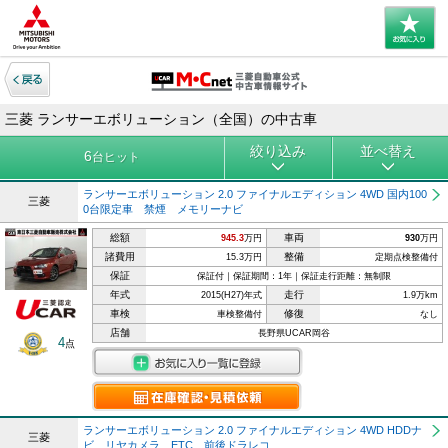
三菱 ランサーエボリューション（全国）の中古車
絞り込み
並べ替え
6
台ヒット
ランサーエボリューション 2.0 ファイナルエディション 4WD 国内100
三菱
0台限定車 禁煙 メモリーナビ
総額
車両
945.3
万円
930
万円
諸費用
整備
15.3万円
定期点検整備付
保証
保証付｜保証期間：1年｜保証走行距離：無制限
年式
走行
2015(H27)年式
1.9万km
車検
修復
車検整備付
なし
店舗
長野県UCAR岡谷
4
点
ランサーエボリューション 2.0 ファイナルエディション 4WD HDDナ
三菱
ビ リヤカメラ ETC 前後ドラレコ