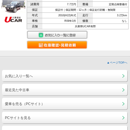
諸費用
整備
7.7万円
定期点検整備付
保証
保証付｜保証期間：12ヵ月｜保証走行距離：無制限
年式
走行
2010(H22)年式
3.2万km
車検
修復
R09年3月
なし
店舗
兵庫県UCAR有野
▲ページTOPへ
お気に入り一覧へ
最近見た中古車
愛車を売る（PCサイト）
PCサイトを見る