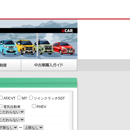
AT/CVT
MT
ツインクラッチSST
電気自動車
PHEV
〜