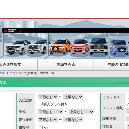
古車
パジェロミニ(宮城県) 中古車一覧
古車
〜
ミッション
支払総額
購入プラン付き
エンジン種別
年式
〜
駆動方式
走行距離
〜
排気量
修復歴
なし