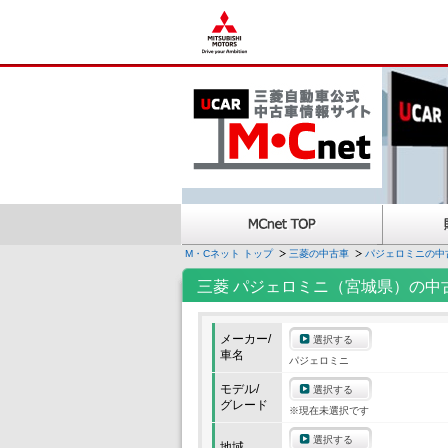
M・Cネット トップ
三菱の中古車
パジェロミニの中
三菱 パジェロミニ（宮城県）の中
メーカー/
選択する
車名
パジェロミニ
モデル/
選択する
グレード
※現在未選択です
選択する
地域