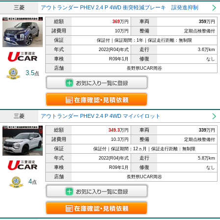
三菱
アウトランダー PHEV 2.4 P 4WD 衝突軽減ブレーキ 誤発進抑制
総額
車両
369
万円
359
万円
諸費用
整備
10万円
定期点検整備付
保証
保証付｜保証期間：1年｜保証走行距離：無制限
年式
走行
2022(R04)年式
3.6万km
車検
修復
R09年1月
なし
店舗
長野県UCAR岡谷
3.5
点
三菱
アウトランダー PHEV 2.4 P 4WD マイパイロット
総額
車両
349.3
万円
339
万円
諸費用
整備
10.3万円
定期点検整備付
保証
保証付｜保証期間：12ヵ月｜保証走行距離：無制限
年式
走行
2022(R04)年式
5.8万km
車検
修復
R09年1月
なし
店舗
長野県UCAR岡谷
4
点