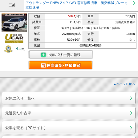
アウトランダー PHEV 2.4 P 4WD 雹害修理済車 衝突軽減ブレーキ
三菱
車線逸脱
総額
車両
530.4
万円
519
万円
諸費用
整備
11.4万円
定期点検整備付
保証
保証付｜保証期間：3年｜保証走行距離：無制限
年式
走行
2025(R07)年式
148km
車検
修復
R10年10月
なし
店舗
長野県UCAR岡谷
4.5
点
▲ページTOPへ
お気に入り一覧へ
最近見た中古車
愛車を売る（PCサイト）