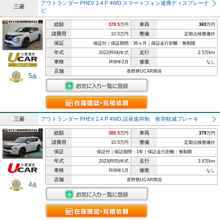
アウトランダー PHEV 2.4 P 4WD スマートフォン連携ディスプレーナ
三菱
ビ
総額
車両
379.5
万円
369
万円
諸費用
整備
10.5万円
定期点検整備付
保証
保証付｜保証期間：36ヵ月｜保証走行距離：無制限
年式
走行
2022(R04)年式
2.5万km
車検
修復
R09年2月
なし
店舗
長野県UCAR岡谷
5
点
三菱
アウトランダー PHEV 2.4 P 4WD 誤発進抑制 衝突軽減ブレーキ
総額
車両
389.5
万円
379
万円
諸費用
整備
10.5万円
定期点検整備付
保証
保証付｜保証期間：1年｜保証走行距離：無制限
年式
走行
2023(R05)年式
3.9万km
車検
修復
R09年1月
なし
店舗
長野県UCAR岡谷
4
点