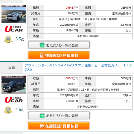
総額
車両
379.8
万円
369
万円
諸費用
整備
10.8万円
定期点検整備付
保証
保証付｜保証期間：1年｜保証走行距離：無制限
年式
走行
2022(R04)年式
2.6万km
車検
修復
R09年7月
なし
店舗
長野県UCAR岡谷
3.5
点
アウトランダー PHEV 2.4 P 4WD スマホ連携ナビ 全方位カメラ ET
三菱
C2.0
総額
車両
369.5
万円
359
万円
諸費用
整備
10.5万円
定期点検整備付
保証
保証付｜保証期間：12ヵ月｜保証走行距離：無制限
年式
走行
2022(R04)年式
3万km
車検
修復
R09年1月
なし
店舗
長野県UCAR岡谷
4.5
点