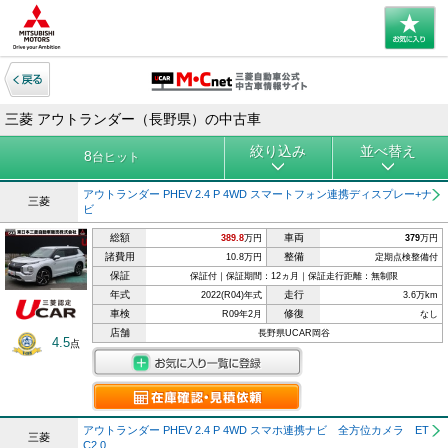
三菱 アウトランダー（長野県）の中古車
絞り込み
並べ替え
8
台ヒット
アウトランダー PHEV 2.4 P 4WD スマートフォン連携ディスプレー+ナ
三菱
ビ
総額
車両
389.8
万円
379
万円
諸費用
整備
10.8万円
定期点検整備付
保証
保証付｜保証期間：12ヵ月｜保証走行距離：無制限
年式
走行
2022(R04)年式
3.6万km
車検
修復
R09年2月
なし
店舗
長野県UCAR岡谷
4.5
点
アウトランダー PHEV 2.4 P 4WD スマホ連携ナビ 全方位カメラ ET
三菱
C2.0