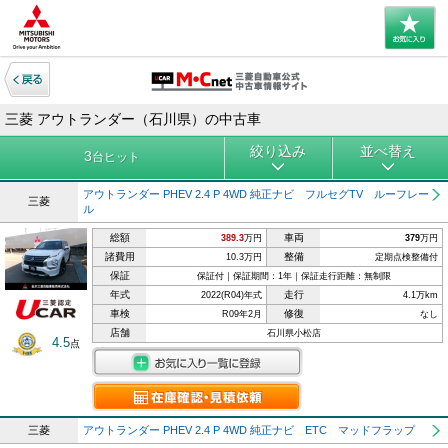
三菱 アウトランダー（石川県）の中古車
絞り込み
並べ替え
3
台ヒット
アウトランダー PHEV 2.4 P 4WD 純正ナビ フルセグTV ルーフレー
三菱
ル
総額
車両
389.3
万円
379
万円
諸費用
整備
10.3万円
定期点検整備付
保証
保証付｜保証期間：1年｜保証走行距離：無制限
年式
走行
2022(R04)年式
4.1万km
車検
修復
R09年2月
なし
店舗
石川県小松店
4.5
点
三菱
アウトランダー PHEV 2.4 P 4WD 純正ナビ ETC マッドフラップ