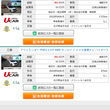
総額
車両
451.5
万円
435
万円
諸費用
整備
16.5万円
定期点検整備付
保証
保証付｜保証期間：1年｜保証走行距離：無制限
年式
走行
2022(R04)年式
2.5万km
車検
修復
車検整備付
なし
店舗
石川県金沢北店・クリーンカー金沢北
4.5
点
三菱
アウトランダー PHEV 2.4 P 4WD サンルーフ スマホ連携ナビ バイザー
総額
車両
431.5
万円
415
万円
諸費用
整備
16.5万円
定期点検整備付
保証
保証付｜保証期間：1年｜保証走行距離：無制限
年式
走行
2022(R04)年式
4万km
車検
修復
車検整備付
なし
店舗
石川県金沢北店・クリーンカー金沢北
4.5
点