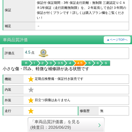
保証付 保証期間：3年 保証走行距離：無制限 三菱認定ＵＣＡ
Ｒ1年保証（走行距離無制限）を、２年延長して合計３年間の
保証
保証が付くプランです！詳しくは購入プラン欄をご覧くださ
い！
補足
－
車両品質評価
▲ページTOPへ
4.5
点
評価点
小さな傷・凹み、軽微な補修跡がある状態です
定期点検整備・保証付き販売です
機能
内装
目立つ損傷はありません
外装
走行
修復歴
無
「車両品質評価書」を見る
(検査日：2026/06/29)