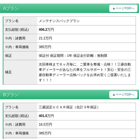
Aプラン
▲ページTOPへ
プラン名
メンテナンスパックプラン
支払総額 (税込)
406.2
万円
※内：諸費用
21.2万円
※内：車両価格
385万円
保証
保証付 保証期間：1年 保証走行距離：無制限
次回車検まで６ヶ月毎に、ご愛車を整備・点検！！三菱自動
車ディーラーがあなたの車をフルサポート！安心・安全の三
補足
菱自動車ディーラー点検パックをお求め安くご提案いたしま
す！！！
Bプラン
▲ページTOPへ
プラン名
三菱認定ＵＣＡＲ保証（合計３年保証）
支払総額 (税込)
401.5
万円
※内：諸費用
16.5万円
※内：車両価格
385万円