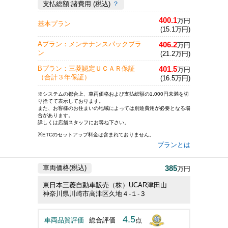
支払総額:諸費用 (税込)
？
400.1
万円
基本プラン
(15.1万円)
406.2
Aプラン：メンテナンスパックプラ
万円
ン
(21.2万円)
401.5
Bプラン：三菱認定ＵＣＡＲ保証
万円
（合計３年保証）
(16.5万円)
※システムの都合上、車両価格および支払総額の1,000円未満を切
り捨てて表示しております。
また、お客様のお住まいの地域によっては別途費用が必要となる場
合があります。
詳しくは店舗スタッフにお尋ね下さい。
※ETCのセットアップ料金は含まれておりません。
プランとは
385
車両価格(税込)
万円
東日本三菱自動車販売（株）UCAR津田山
神奈川県川崎市高津区久地４‐１‐３
4.5
車両品質評価
総合評価
点