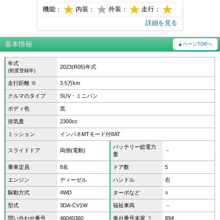
機能：
内装：
外装：
走行：
詳細を見る
基本情報
▲ページTOPへ
年式
2023(R05)年式
(初度登録年)
走行距離 ※
3.5万km
クルマのタイプ
SUV・ミニバン
ボディ色
黒
排気量
2300cc
ミッション
インパネMTモード付8AT
バッテリー総電力
スライドドア
両側(電動)
－
量
乗車定員
8名
ドア数
5
エンジン
ディーゼル
ハンドル
右
駆動方式
4WD
ターボなど
○
型式
3DA-CV1W
福祉車両
－
問い合わせ番号
46040360
車台番号末尾
？
894