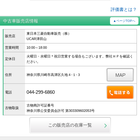
評価書とは？
中古車販売店情報
▲ページTOPへ
東日本三菱自動車販売（株）
販売店
UCAR津田山
営業時間
10:00～18:00
火曜日・水曜日＊祝日営業する場合もございます。弊社ＨＰを確認く
定休日
ださい。
住所
神奈川県川崎市高津区久地４‐１‐３
044-299-6860
電話
古物商許可証番号
古物取扱
神奈川県公安委員会許可 第303309602053号
この販売店の在庫一覧