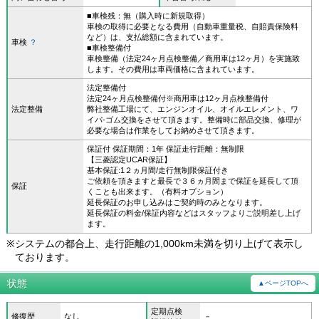
■車検残：無（購入時に新規取得）
車検の取得に必要となる費用（自動車重量税、自賠責保険料
など）は、支払総額に含まれています。
車検
？
■車検整備付
車検整備（法定24ヶ月点検整備／商用車は12ヶ月）を実施致
します。その費用は車両価格に含まれています。
法定整備付
法定24ヶ月点検整備付※商用車は12ヶ月点検整備付
法定整備
弊社整備工場にて、エンジンオイル、オイルエレメント、ワ
イパ-ゴム交換をさせて頂きます。整備時に部品交換、修理が
必要な場合は作業をしてお納めさせて頂きます。
保証付 保証期間：1年 保証走行距離：無制限
【三菱認定UCAR保証】
基本保証:1２ヵ月間/走行無制限保証付き
ご依頼を頂きますと最長で３６ヵ月間まで保証を延長して頂
保証
くことも出来ます。（有料オプション）
延長保証のお申し込みはご契約時のみとなります。
延長保証の料金/保証内容などはスタッフよりご説明差し上げ
ます。
※
システムの都合上、走行距離の1,000km未満を切り上げて表示し
ております。
状態
▲ページTOPへ
定期点検
修復歴
なし
－