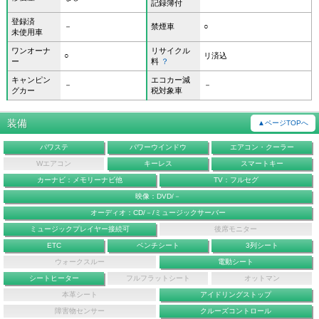
記録簿付
登録済
－
禁煙車
○
未使用車
ワンオーナ
リサイクル
○
リ済込
ー
料
？
キャンピン
エコカー減
－
－
グカー
税対象車
装備
▲ページTOPへ
パワステ
パワーウインドウ
エアコン・クーラー
Wエアコン
キーレス
スマートキー
カーナビ：メモリーナビ他
TV：フルセグ
映像：DVD/－
オーディオ：CD/－/ミュージックサーバー
ミュージックプレイヤー接続可
後席モニター
ETC
ベンチシート
3列シート
ウォークスルー
電動シート
シートヒーター
フルフラットシート
オットマン
本革シート
アイドリングストップ
障害物センサー
クルーズコントロール