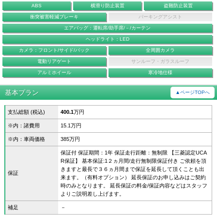
ABS
横滑り防止装置
盗難防止装置
衝突被害軽減ブレーキ
パーキングアシスト
エアバッグ：運転席/助手席/－/カーテン
ヘッドライト：LED
カメラ：フロント/サイド/バック
全周囲カメラ
電動リアゲート
サンルーフ・ガラスルーフ
アルミホイール
寒冷地仕様
基本プラン
▲ページTOPへ
支払総額 (税込)
400.1
万円
※内：諸費用
15.1万円
※内：車両価格
385万円
保証付 保証期間：1年 保証走行距離：無制限 【三菱認定UCA
R保証】 基本保証:1２ヵ月間/走行無制限保証付き ご依頼を頂
きますと最長で３６ヵ月間まで保証を延長して頂くことも出
保証
来ます。（有料オプション） 延長保証のお申し込みはご契約
時のみとなります。 延長保証の料金/保証内容などはスタッフ
よりご説明差し上げます。
補足
－