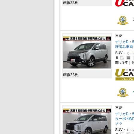
画像22枚
三菱
デリカD：5
理済み車両
SUV・ミ
Ⅱ
間：3年｜
画像22枚
三菱
デリカD：5
ターボ 4
メラ
SUV・ミ