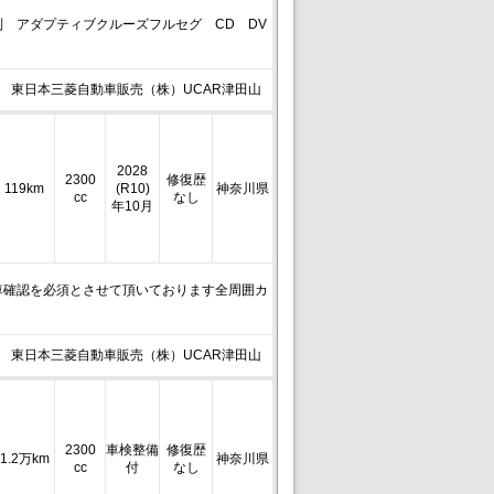
 アダプティブクルーズフルセグ CD DV
東日本三菱自動車販売（株）UCAR津田山
2028
2300
修復歴
119km
(R10)
神奈川県
cc
なし
年10月
車確認を必須とさせて頂いております全周囲カ
東日本三菱自動車販売（株）UCAR津田山
2300
車検整備
修復歴
1.2万km
神奈川県
cc
付
なし