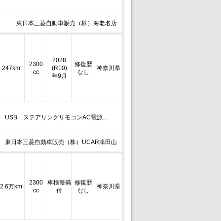
東日本三菱自動車販売（株）海老名店
2028
2300
修復歴
247km
(R10)
神奈川県
cc
なし
年9月
DMI USB ステアリングリモコンAC電源…
東日本三菱自動車販売（株）UCAR津田山
2300
車検整備
修復歴
2.6万km
神奈川県
cc
付
なし