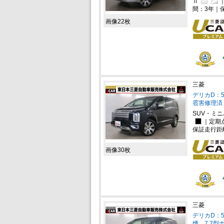
Ⅱ
間：3年｜
画像22枚
三菱
デリカD：5
雹害修理済
SUV・ミ
｜定期
保証走行距
画像30枚
三菱
デリカD：5
煙 7.7型