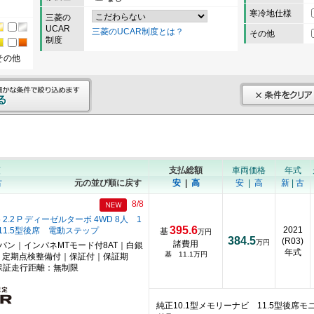
寒冷地仕様
三菱の
UCAR
三菱のUCAR制度とは？
その他
制度
その他
順
支払総額
車両価格
年式
古
元の並び順に戻す
安
|
高
安
|
高
新
|
古
8/8
2.2 P ディーゼルターボ 4WD 8人 1
395.6
2021
+11.5型後席 電動ステップ
基
万円
384.5
(R03)
万円
諸費用
ニバン｜インパネMTモード付8AT｜白銀
年式
基 11.1万円
｜定期点検整備付｜保証付｜保証期
保証走行距離：無制限
純正10.1型メモリーナビ 11.5型後