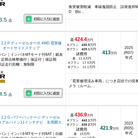
衝突被害軽減 車線逸脱防止 誤発進抑制
D Blu…
3.5
点
424.4
基
万円
 2.2 P ディーゼルターボ 4WD 雹害修
Aプラン
430.5
万円
2025
 オートサイドステップ
Bプラン
425.1
万円
413
(R07)
万円
諸費用
ニバン｜インパネMTモード付8AT｜銀灰
年式
基 11.4万円
｜定期点検整備付｜保証付｜保証期
Aプラン 17.5万円
保証走行距離：無制限
Bプラン 12.1万円
「雹害修理済み車両」につき店頭での現
メラ（ルーム…
4.5
点
436.9
基
万円
 2.2 G パワーパッケージ ディーゼル
Aプラン
443.1
万円
WD アルパイン11インチナビ 全周囲カ
2023
Bプラン
439.2
万円
421.9
(R05)
万円
諸費用
年式
ニバン｜インパネMTモード付8AT｜白銀
基 15万円