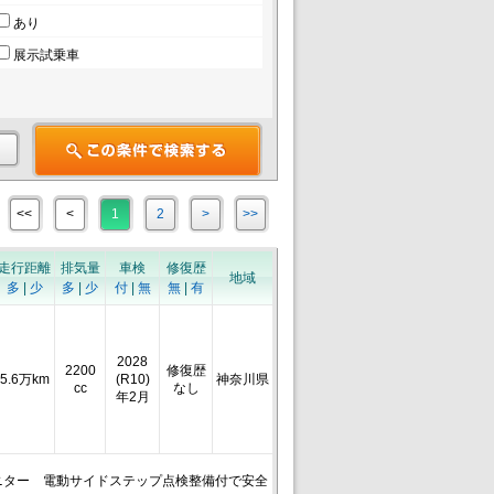
あり
展示試乗車
<<
<
1
2
>
>>
走行距離
排気量
車検
修復歴
地域
多
|
少
多
|
少
付
|
無
無
|
有
2028
2200
修復歴
5.6万km
(R10)
神奈川県
cc
なし
年2月
席モニター 電動サイドステップ点検整備付で安全