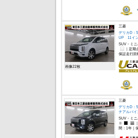
三菱
デリカD：5
UP 11
SUV・ミ
｜定期
保証走行距
画像22枚
三菱
デリカD：5 
チアルパイ
SUV・ミ
Ⅱ
間：1年｜