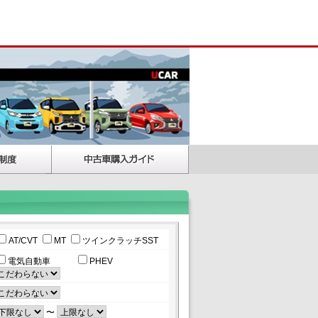
AT/CVT
MT
ツインクラッチSST
電気自動車
PHEV
〜