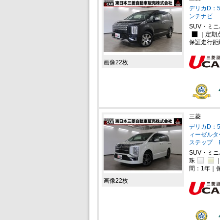
デリカD：5 
ンチナビ
SUV・ミ
｜定期
保証走行距
画像22枚
三菱
デリカD：5
ィーゼルタ
ステップ E
SUV・ミ
珠
間：1年｜
画像22枚