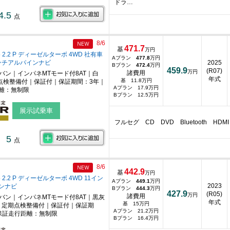
ドラ…
4.5
点
8/6
471.7
基
万円
 2.2 P ディーゼルターボ 4WD 社有車
Aプラン
477.8
万円
インチアルパインナビ
2025
Bプラン
472.4
万円
459.9
(R07)
万円
諸費用
ニバン｜インパネMTモード付8AT｜白
年式
基 11.8万円
点検整備付｜保証付｜保証期間：3年｜
Aプラン 17.9万円
離：無制限
Bプラン 12.5万円
展示試乗車
フルセグ CD DVD Bluetooth H
5
点
8/6
442.9
基
万円
2.2 P ディーゼルターボ 4WD 11イン
Aプラン
449.1
万円
2023
ンナビ
Bプラン
444.3
万円
427.9
(R05)
万円
諸費用
ニバン｜インパネMTモード付8AT｜黒灰
年式
基 15万円
｜定期点検整備付｜保証付｜保証期
Aプラン 21.2万円
保証走行距離：無制限
Bプラン 16.4万円