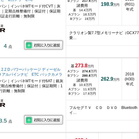
Bプラン
217.9
万円
198.9
(R01)
万円
諸費用
ニバン｜インパネMTモード付CVT｜灰
年式
基 14.4万円
｜定期点検整備付｜保証付｜保証期
Aプラン 18.5万円
保証走行距離：無制限
Bプラン 19万円
クラリオン製7.7型メモリーナビ（GCX7
乗…
4
点
273.8
基
万円
 2.2 D パワーパッケージ ディーゼル
Aプラン
274.8
万円
2018
D アルパインナビ ETC バックカメラ
Bプラン
280.8
万円
262.9
(H30)
万円
諸費用
ニバン｜インパネMTモード付6AT｜銀灰
年式
基 10.9万円
期点検整備付｜保証付｜保証期間：1
Aプラン 11.9万円
行距離：無制限
Bプラン 17.9万円
フルセグＴＶ ＣＤ ＤＶＤ Blueto
イ…
3.5
点