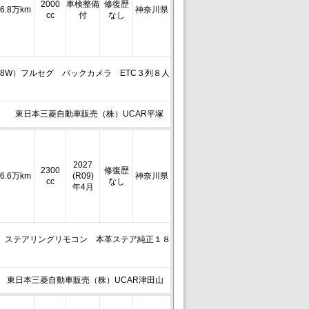
2000
車検整備
修復歴
6.8万km
神奈川県
cc
付
なし
78W）フルセグ バックカメラ ETC３列８人
東日本三菱自動車販売（株）UCAR平塚
2027
2300
修復歴
6.6万km
(R09)
神奈川県
cc
なし
年4月
oth ステアリングリモコン 本革ステア純正１８
東日本三菱自動車販売（株）UCAR津田山