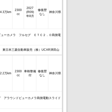
2027
2300
修復歴
4.3万km
(R09)
神奈川県
cc
なし
年8月
ドビューカメラ フルセグ ＥＴＣ２．０両側電
東日本三菱自動車販売（株）UCAR津田山
2300
車検整備
修復歴
2.2万km
神奈川県
cc
付
なし
グ アラウンドビューカメラ両側電動スライド