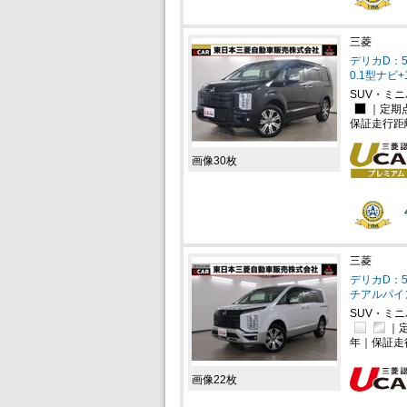
三菱
デリカD：5 
0.1型ナビ
SUV・ミ
｜定期
保証走行距
画像30枚
三菱
デリカD：5 
チアルパイ
SUV・ミ
｜定
年｜保証走
画像22枚