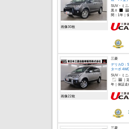
SUV・ミ
黒Ⅱ
間：1年｜
画像30枚
三菱
デリカD：5
ターボ 4W
SUV・ミ
｜定
年｜保証走
画像22枚
三菱