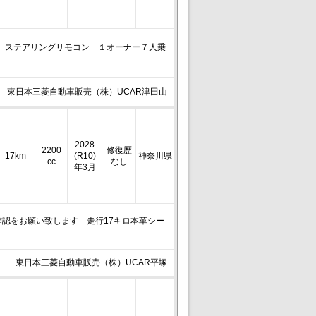
th ステアリングリモコン １オーナー７人乗
東日本三菱自動車販売（株）UCAR津田山
2028
2200
修復歴
17km
(R10)
神奈川県
cc
なし
年3月
認をお願い致します 走行17キロ本革シー
東日本三菱自動車販売（株）UCAR平塚