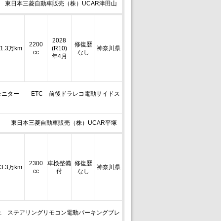
東日本三菱自動車販売（株）UCAR津田山
2028
2200
修復歴
1.3万km
(R10)
神奈川県
cc
なし
年4月
後席モニター ETC 前後ドラレコ電動サイドス
東日本三菱自動車販売（株）UCAR平塚
2300
車検整備
修復歴
3.3万km
神奈川県
cc
付
なし
止 ステアリングリモコン電動パーキングブレ