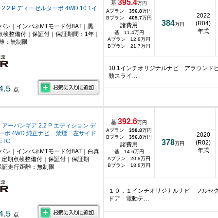
395.4
基
万円
2.2 P ディーゼルターボ 4WD 10.1イ
Aプラン
396.8
万円
2022
Bプラン
405.7
万円
384
(R04)
万円
諸費用
ニバン｜インパネMTモード付8AT｜黒
年式
基 11.4万円
点検整備付｜保証付｜保証期間：1年｜
Aプラン 12.8万円
離：無制限
Bプラン 21.7万円
10.1インチオリジナルナビ アラウン
動スライ…
4.5
点
392.6
基
万円
 アーバンギア 2.2 P エディション デ
Aプラン
398.8
万円
ーボ 4WD 純正ナビ 禁煙 左サイド
2020
Bプラン
396.8
万円
TC
378
(R02)
万円
諸費用
年式
ニバン｜インパネMTモード付8AT｜白真
基 14.6万円
｜定期点検整備付｜保証付｜保証期
Aプラン 20.8万円
Bプラン 18.8万円
保証走行距離：無制限
１０．１インチオリジナルナビ フルセ
ドア 電動テ…
4.5
点