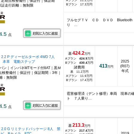
｜定期点検整備付｜保証付｜保証期
Aプラン 21.2万円
Bプラン 17.3万円
保証走行距離：無制限
フルセグＴＶ ＣＤ ＤＶＤ Bluetoo
り …
4.5
点
424.2
基
万円
 2.2 P ディーゼルターボ 4WD 7人
Aプラン
424.9
万円
2025
 本革 電動ステップ
Bプラン
430.4
万円
413
(R07)
万円
諸費用
ニバン｜インパネMTモード付8AT｜黒Ｍ
年式
基 11.2万円
点検整備付｜保証付｜保証期間：3年｜
Aプラン 11.9万円
離：無制限
Bプラン 17.4万円
雹害修理済（デント修理）車両 現車の確
ト ７人乗り…
4.5
点
213.3
基
万円
 2.0 G リミテッドパッケージ 8人 禁
Aプラン
217.4
万円
2019
ナビ Bカメラ ETC