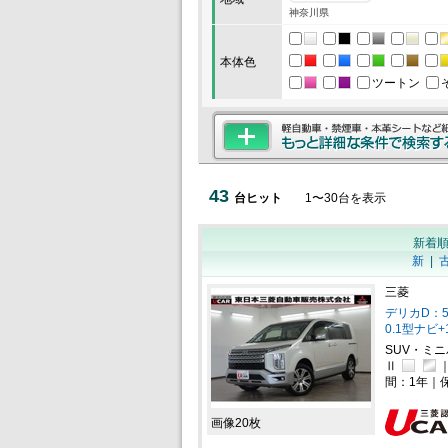
神奈川県
本体色
ツートン
43
台ヒット
1
〜
30
台を表示
新着
新
|
三菱
デリカD：5 
0.1型ナビ
SUV・ミ
Ⅱ
間：1年｜
画像20枚