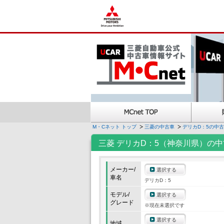
M・Cネット トップ
三菱の中古車
デリカD：5の中
三菱 デリカD：5（神奈川県）の
メーカー/
選択する
車名
デリカD：5
モデル/
選択する
グレード
※現在未選択です
選択する
地域