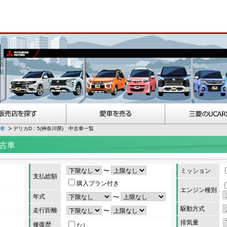
古車
デリカD：5(神奈川県) 中古車一覧
中古車
〜
ミッション
支払総額
購入プラン付き
エンジン種別
年式
〜
駆動方式
走行距離
〜
排気量
修復歴
なし