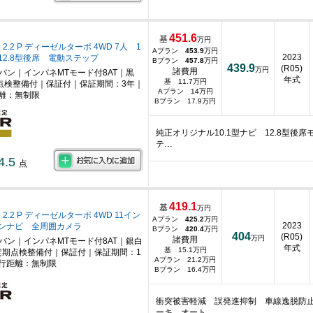
451.6
基
万円
2.2 P ディーゼルターボ 4WD 7人 1
Aプラン
453.9
万円
2023
+12.8型後席 電動ステップ
Bプラン
457.8
万円
439.9
(R05)
万円
諸費用
ニバン｜インパネMTモード付8AT｜黒
年式
基 11.7万円
点検整備付｜保証付｜保証期間：3年｜
Aプラン 14万円
離：無制限
Bプラン 17.9万円
純正オリジナル10.1型ナビ 12.8型
テ…
4.5
点
419.1
基
万円
2.2 P ディーゼルターボ 4WD 11イン
Aプラン
425.2
万円
2023
ンナビ 全周囲カメラ
Bプラン
420.4
万円
404
(R05)
万円
諸費用
ニバン｜インパネMTモード付8AT｜銀白
年式
基 15.1万円
期点検整備付｜保証付｜保証期間：1
Aプラン 21.2万円
行距離：無制限
Bプラン 16.4万円
衝突被害軽減 誤発進抑制 車線逸脱防
ーキ オート…