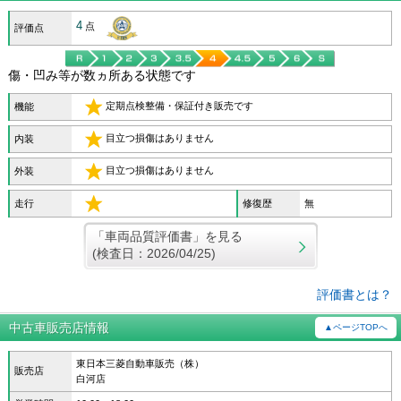
4
点
評価点
傷・凹み等が数ヵ所ある状態です
定期点検整備・保証付き販売です
機能
目立つ損傷はありません
内装
目立つ損傷はありません
外装
走行
修復歴
無
「車両品質評価書」を見る
(検査日：2026/04/25)
評価書とは？
中古車販売店情報
▲ページTOPへ
東日本三菱自動車販売（株）
販売店
白河店