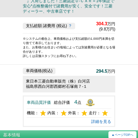
』入荷しました！三菱認定Ｕ-ＣＡＲ＝1年保証で
安心*点検整備付で諸費用が安く、安全です！三菱
ディーラー、中古車店です！
304.3
万円
支払総額:諸費用 (税込)
？
(9.8万円)
※システムの都合上、車両価格および支払総額の1,000円未満を切
り捨てて表示しております。
また、お客様のお住まいの地域によっては別途費用が必要となる場
合があります。
詳しくは店舗スタッフにお尋ね下さい。
294.5
車両価格(税込)
万円
東日本三菱自動車販売（株）白河店
福島県西白河郡西郷村石塚南７‐１
4
車両品質評価
総合評価
点
機能：
内装：
外装：
走行：
詳細を見る
基本情報
▲ページTOPへ