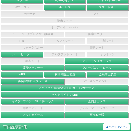
パワステ
パワーウインドウ
エアコン・クーラー
Wエアコン
キーレス
スマートキー
カーナビ：－
TV：－
映像：－/－
オーディオ：－/－/－
ミュージックプレイヤー接続可
後席モニター
ETC
ベンチシート
3列シート
ウォークスルー
電動シート
シートヒーター
フルフラットシート
オットマン
本革シート
アイドリングストップ
障害物センサー
クルーズコントロール
ABS
横滑り防止装置
盗難防止装置
衝突被害軽減ブレーキ
パーキングアシスト
エアバッグ：運転席/助手席/サイド/カーテン
ヘッドライト：LED
カメラ：フロント/サイド/バック
全周囲カメラ
電動リアゲート
サンルーフ・ガラスルーフ
アルミホイール
寒冷地仕様
車両品質評価
▲ページTOPへ