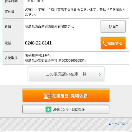
営業時間
10:00～18:00
火曜日・水曜日＊祝日営業する場合もございます。弊社ＨＰを確認く
定休日
ださい。
住所
福島県西白河郡西郷村石塚南７‐１
0248-22-8141
電話
古物商許可証番号
古物取扱
福島県公安委員会許可 第303309602053号
この販売店の在庫一覧
▲ページTOPへ