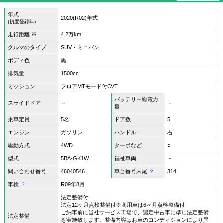
年式
2020(R02)年式
(初度登録年)
走行距離 ※
4.2万km
クルマのタイプ
SUV・ミニバン
ボディ色
黒
排気量
1500cc
ミッション
フロアMTモード付CVT
バッテリー総電力
スライドドア
－
－
量
乗車定員
5名
ドア数
5
エンジン
ガソリン
ハンドル
右
駆動方式
4WD
ターボなど
○
型式
5BA-GK1W
福祉車両
－
問い合わせ番号
46040546
車台番号末尾
？
314
車検
？
R09年8月
法定整備付
法定12ヶ月点検整備付※商用車は6ヶ月点検整備付
ご納車前に当社サービス工場で、認定中古車に準じ法定整備
法定整備
を実施致します。整備内容はお車のコンディションにより異