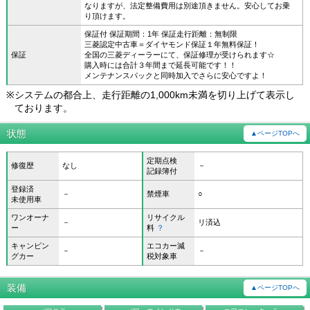
なりますが、法定整備費用は別途頂きません。安心してお乗
り頂けます。
保証付 保証期間：1年 保証走行距離：無制限
三菱認定中古車＝ダイヤモンド保証１年無料保証！
保証
全国の三菱ディーラーにて、保証修理が受けられます☆
購入時には合計３年間まで延長可能です！！
メンテナンスパックと同時加入でさらに安心ですよ！
※
システムの都合上、走行距離の1,000km未満を切り上げて表示し
ております。
状態
▲ページTOPへ
定期点検
修復歴
なし
－
記録簿付
登録済
－
禁煙車
○
未使用車
ワンオーナ
リサイクル
－
リ済込
ー
料
？
キャンピン
エコカー減
－
－
グカー
税対象車
装備
▲ページTOPへ