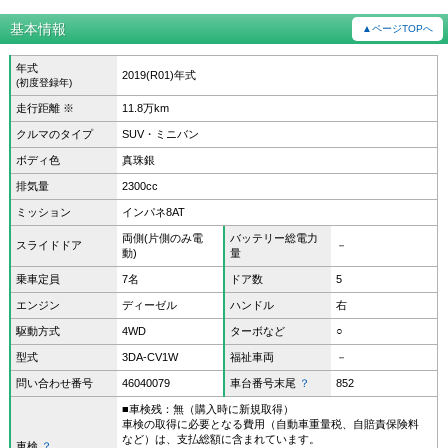
基本情報
▲ページTOPへ
年式
2019(R01)年式
(初度登録年)
走行距離 ※
11.8万km
クルマのタイプ
SUV・ミニバン
ボディ色
真珠銀
排気量
2300cc
ミッション
インパネ8AT
両側(片側のみ電
バッテリー総電力
スライドドア
－
動)
量
乗車定員
7名
ドア数
5
エンジン
ディーゼル
ハンドル
右
駆動方式
4WD
ターボなど
○
型式
3DA-CV1W
福祉車両
－
問い合わせ番号
46040079
車台番号末尾
？
852
■車検残：無（購入時に新規取得）
車検の取得に必要となる費用（自動車重量税、自賠責保険料
など）は、支払総額に含まれています。
車検
？