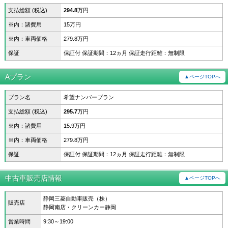
支払総額 (税込)
294.8
万円
※内：諸費用
15万円
※内：車両価格
279.8万円
保証
保証付 保証期間：12ヵ月 保証走行距離：無制限
Aプラン
▲ページTOPへ
プラン名
希望ナンバープラン
支払総額 (税込)
295.7
万円
※内：諸費用
15.9万円
※内：車両価格
279.8万円
保証
保証付 保証期間：12ヵ月 保証走行距離：無制限
中古車販売店情報
▲ページTOPへ
静岡三菱自動車販売（株）
販売店
静岡南店・クリーンカー静岡
営業時間
9:30～19:00