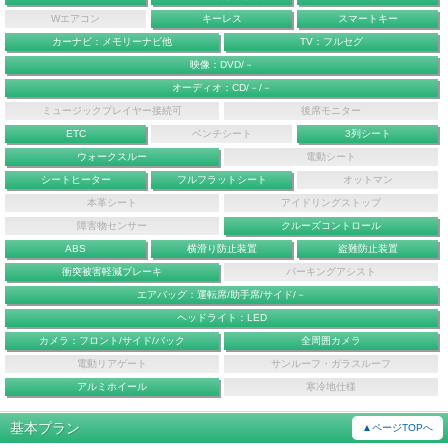
Wエアコン
キーレス
スマートキー
カーナビ：メモリーナビ他
TV：フルセグ
映像：DVD/－
オーディオ：CD/－/－
ミュージックプレイヤー接続可
後席モニター
ETC
ベンチシート
3列シート
ウォークスルー
電動シート
シートヒーター
フルフラットシート
オットマン
本革シート
アイドリングストップ
障害物センサー
クルーズコントロール
ABS
横滑り防止装置
盗難防止装置
衝突被害軽減ブレーキ
パーキングアシスト
エアバッグ：運転席/助手席/サイド/－
ヘッドライト：LED
カメラ：フロント/サイド/バック
全周囲カメラ
電動リアゲート
サンルーフ・ガラスルーフ
アルミホイール
寒冷地仕様
基本プラン
▲ページTOPへ