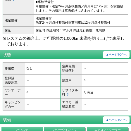
■車検整備付
車検整備（法定24ヶ月点検整備／商用車は12ヶ月）を実施致
します。その費用は車両価格に含まれています。
法定整備付
法定整備
法定24ヶ月点検整備付※商用車は12ヶ月点検整備付
保証
保証付 保証期間：12ヵ月 保証走行距離：無制限
※
システムの都合上、走行距離の1,000km未満を切り上げて表示し
ております。
状態
▲ページTOPへ
定期点検
修復歴
なし
－
記録簿付
登録済
－
禁煙車
○
未使用車
ワンオーナ
リサイクル
○
リ済込
ー
料
？
キャンピン
エコカー減
－
－
グカー
税対象車
装備
▲ページTOPへ
パワステ
パワーウインドウ
エアコン・クーラー