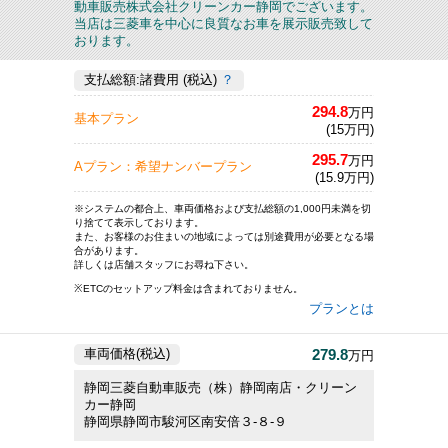
動車販売株式会社クリーンカー静岡でございます。
当店は三菱車を中心に良質なお車を展示販売致して
おります。
支払総額:諸費用 (税込)
？
294.8
万円
基本プラン
(15万円)
295.7
万円
Aプラン：希望ナンバープラン
(15.9万円)
※システムの都合上、車両価格および支払総額の1,000円未満を切
り捨てて表示しております。
また、お客様のお住まいの地域によっては別途費用が必要となる場
合があります。
詳しくは店舗スタッフにお尋ね下さい。
※ETCのセットアップ料金は含まれておりません。
プランとは
279.8
車両価格(税込)
万円
静岡三菱自動車販売（株）静岡南店・クリーン
カー静岡
静岡県静岡市駿河区南安倍３‐８‐９