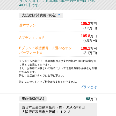
うございます。この車両の問い合わせ番号は【460
40056】です。
支払総額:諸費用 (税込)
？
105.2
万円
基本プラン
(7.2万円)
105.8
万円
Aプラン：ＪＡＦ
(7.8万円)
106.1
Bプラン：希望番号 ☆選べるナン
万円
バープレート☆
(8.1万円)
※システムの都合上、車両価格および支払総額の1,000円未満を切
り捨てて表示しております。
また、お客様のお住まいの地域によっては別途費用が必要となる場
合があります。
詳しくは店舗スタッフにお尋ね下さい。
※ETCのセットアップ料金は含まれておりません。
プランとは
98
車両価格(税込)
万円
西日本三菱自動車販売（株）UCAR岸和田
大阪府岸和田市八阪町１-１２-３