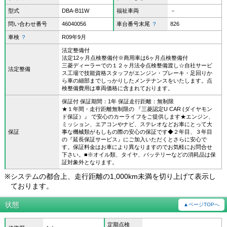
型式
DBA-B11W
福祉車両
－
問い合わせ番号
46040056
車台番号末尾
？
826
車検
？
R09年9月
法定整備付
法定12ヶ月点検整備付※商用車は6ヶ月点検整備付
三菱ディーラーでの１２ヶ月法令点検整備渡し☆自社サービ
法定整備
ス工場で技能資格スタッフがエンジン・ブレーキ・足回りか
ら車の細部までしっかりしたメンテナンスをいたします。点
検整備費用は車両価格に含まれております。
保証付 保証期間：1年 保証走行距離：無制限
★１年間・走行距離無制限の 『三菱認定U CAR (ダイヤモン
ド保証）』 で安心のカーライフをご提供します★エンジン、
ミッション、エアコンやナビ、ステレオなどお車にとって大
保証
事な機械類がもしもの際の安心の保証です◆２年目、３年目
の『延長保証サービス』にご加入いただくとさらに安心で
す。保証料金はお車により異なりますのでお気軽にお問合せ
下さい。■※オイル類、タイヤ、バッテリーなどの消耗品は保
証対象外となります。
※
システムの都合上、走行距離の1,000km未満を切り上げて表示し
ております。
状態
▲ページTOPへ
定期点検