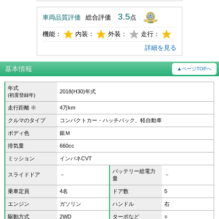
3.5
車両品質評価
総合評価
点
機能：
内装：
外装：
走行：
詳細を見る
基本情報
▲ページTOPへ
年式
2018(H30)年式
(初度登録年)
走行距離 ※
4万km
クルマのタイプ
コンパクトカー・ハッチバック、軽自動車
ボディ色
銀Ｍ
排気量
660cc
ミッション
インパネCVT
バッテリー総電力
スライドドア
－
－
量
乗車定員
4名
ドア数
5
エンジン
ガソリン
ハンドル
右
駆動方式
2WD
ターボなど
○