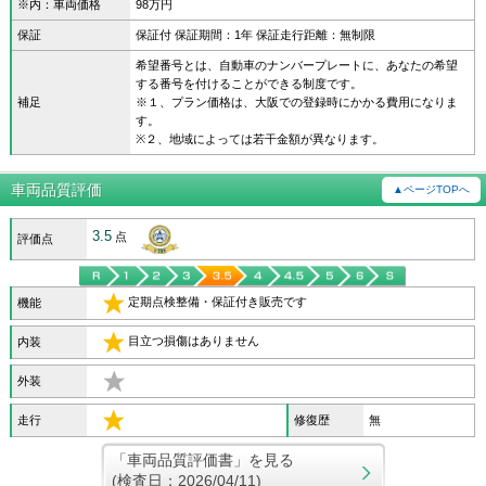
※内：車両価格
98万円
保証
保証付 保証期間：1年 保証走行距離：無制限
希望番号とは、自動車のナンバープレートに、あなたの希望
する番号を付けることができる制度です。
補足
※１、プラン価格は、大阪での登録時にかかる費用になりま
す。
※２、地域によっては若干金額が異なります。
車両品質評価
▲ページTOPへ
3.5
点
評価点
定期点検整備・保証付き販売です
機能
目立つ損傷はありません
内装
外装
走行
修復歴
無
「車両品質評価書」を見る
(検査日：2026/04/11)