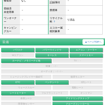
修復歴
なし
－
記録簿付
登録済
－
禁煙車
－
未使用車
ワンオーナ
リサイクル
－
リ済込
ー
料
？
キャンピン
エコカー減
－
－
グカー
税対象車
装備
▲ページTOPへ
パワステ
パワーウインドウ
エアコン・クーラー
Wエアコン
キーレス
スマートキー
カーナビ：メモリーナビ他
TV：－
映像：－/－
オーディオ：－/－/－
ミュージックプレイヤー接続可
後席モニター
ETC
ベンチシート
3列シート
ウォークスルー
電動シート
シートヒーター
フルフラットシート
オットマン
本革シート
アイドリングストップ
障害物センサー
クルーズコントロール