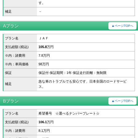
す。
補足
－
Aプラン
▲ページTOPへ
プラン名
ＪＡＦ
支払総額 (税込)
105.8
万円
※内：諸費用
7.8万円
※内：車両価格
98万円
保証
保証付 保証期間：1年 保証走行距離：無制限
急な車のトラブルでも安心です、日本全国のロードサービ
補足
ス。
Bプラン
▲ページTOPへ
プラン名
希望番号 ☆選べるナンバープレート☆
支払総額 (税込)
106.1
万円
※内：諸費用
8.1万円