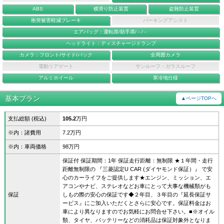
ABS
横滑り防止装置
盗難防止装置
衝突被害軽減ブレーキ
パーキングアシスト
エアバッグ：運転席/助手席/－/－
ヘッドライト：ディスチャージドランプ
カメラ：フロント/サイド/バック
全周囲カメラ
電動リアゲート
サンルーフ・ガラスルーフ
アルミホイール
寒冷地仕様
基本プラン
▲ページTOPへ
支払総額 (税込)
105.2
万円
※内：諸費用
7.2万円
※内：車両価格
98万円
保証付 保証期間：1年 保証走行距離：無制限 ★１年間・走行
距離無制限の 『三菱認定U CAR (ダイヤモンド保証）』 で安
心のカーライフをご提供します★エンジン、ミッション、エ
アコンやナビ、ステレオなどお車にとって大事な機械類がも
保証
しもの際の安心の保証です◆２年目、３年目の『延長保証サ
ービス』にご加入いただくとさらに安心です。保証料金はお
車により異なりますのでお気軽にお問合せ下さい。■※オイル
類、タイヤ、バッテリーなどの消耗品は保証対象外となりま