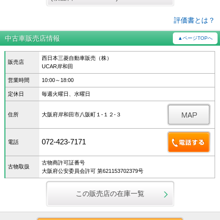
評価書とは？
中古車販売店情報
▲ページTOPへ
西日本三菱自動車販売（株）
販売店
UCAR岸和田
営業時間
10:00～18:00
定休日
毎週火曜日、水曜日
住所
大阪府岸和田市八阪町１-１２-３
072-423-7171
電話
古物商許可証番号
古物取扱
大阪府公安委員会許可 第621153702379号
この販売店の在庫一覧