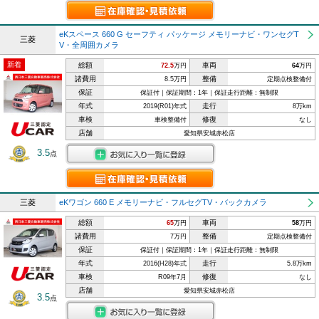
eKスペース 660 G セーフティ パッケージ メモリーナビ・ワンセグT
三菱
V・全周囲カメラ
新着
総額
車両
72.5
万円
64
万円
諸費用
整備
8.5万円
定期点検整備付
保証
保証付｜保証期間：1年｜保証走行距離：無制限
年式
走行
2019(R01)年式
8万km
車検
修復
車検整備付
なし
店舗
愛知県安城赤松店
3.5
点
三菱
eKワゴン 660 E メモリーナビ・フルセグTV・バックカメラ
総額
車両
65
万円
58
万円
諸費用
整備
7万円
定期点検整備付
保証
保証付｜保証期間：1年｜保証走行距離：無制限
年式
走行
2016(H28)年式
5.8万km
車検
修復
R09年7月
なし
店舗
愛知県安城赤松店
3.5
点