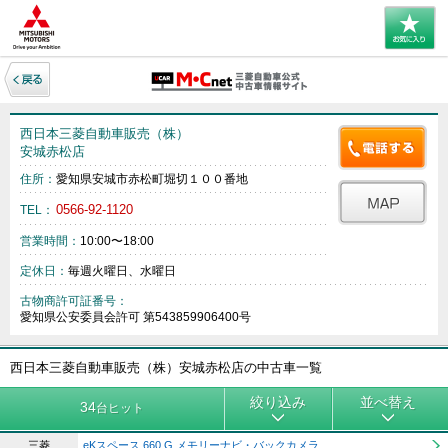
西日本三菱自動車販売（株）
安城赤松店
住所：
愛知県安城市赤松町堀切１００番地
0566-92-1120
TEL：
営業時間：
10:00〜18:00
定休日：
毎週火曜日、水曜日
古物商許可証番号：
愛知県公安委員会許可 第543859906400号
西日本三菱自動車販売（株）安城赤松店の中古車一覧
絞り込み
並べ替え
34
台ヒット
三菱
eKスペース 660 G メモリーナビ・バックカメラ