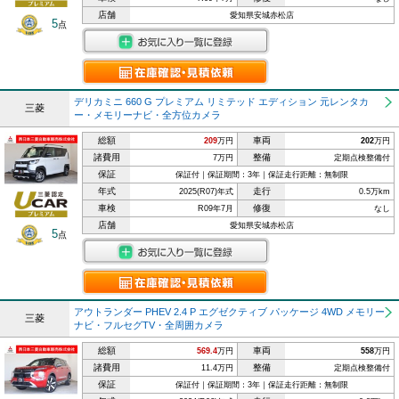
店舗
愛知県安城赤松店
5
点
デリカミニ 660 G プレミアム リミテッド エディション 元レンタカ
三菱
ー・メモリーナビ・全方位カメラ
総額
車両
209
万円
202
万円
諸費用
整備
7万円
定期点検整備付
保証
保証付｜保証期間：3年｜保証走行距離：無制限
年式
走行
2025(R07)年式
0.5万km
車検
修復
R09年7月
なし
店舗
愛知県安城赤松店
5
点
アウトランダー PHEV 2.4 P エグゼクティブ パッケージ 4WD メモリー
三菱
ナビ・フルセグTV・全周囲カメラ
総額
車両
569.4
万円
558
万円
諸費用
整備
11.4万円
定期点検整備付
保証
保証付｜保証期間：3年｜保証走行距離：無制限