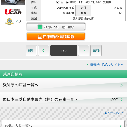
保証
保証付｜保証期間：1年｜保証走行距離：無制限
年式
走行
2016(H28)年式
5.6万km
車検
修復
R09年12月
なし
店舗
愛知県安城赤松店
4
点
1
p /
2
p
販売会社Webサイトへ
系列店情報
愛知県の店舗一覧へ
西日本三菱自動車販売（株）の在庫一覧へ
(800)
▲ページTOPへ
お気に入り一覧へ