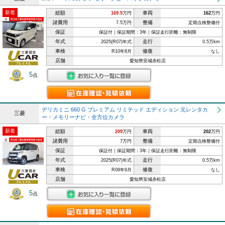
新着
総額
車両
169.5
万円
162
万円
諸費用
整備
7.5万円
定期点検整備付
保証
保証付｜保証期間：3年｜保証走行距離：無制限
年式
走行
2025(R07)年式
0.5万km
車検
修復
R10年8月
なし
店舗
愛知県安城赤松店
5
点
デリカミニ 660 G プレミアム リミテッド エディション 元レンタカ
三菱
ー・メモリーナビ・全方位カメラ
新着
総額
車両
209
万円
202
万円
諸費用
整備
7万円
定期点検整備付
保証
保証付｜保証期間：3年｜保証走行距離：無制限
年式
走行
2025(R07)年式
0.5万km
車検
修復
R09年9月
なし
店舗
愛知県安城赤松店
5
点