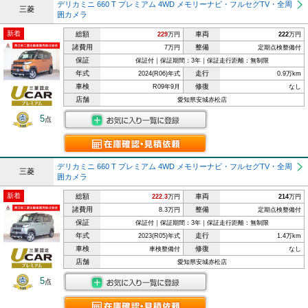
デリカミニ 660 T プレミアム 4WD メモリーナビ・フルセグTV・全周
三菱
囲カメラ
新着
総額
車両
229
万円
222
万円
諸費用
整備
7万円
定期点検整備付
保証
保証付｜保証期間：3年｜保証走行距離：無制限
年式
走行
2024(R06)年式
0.9万km
車検
修復
R09年9月
なし
店舗
愛知県安城赤松店
5
点
デリカミニ 660 T プレミアム 4WD メモリーナビ・フルセグTV・全周
三菱
囲カメラ
新着
総額
車両
222.3
万円
214
万円
諸費用
整備
8.3万円
定期点検整備付
保証
保証付｜保証期間：3年｜保証走行距離：無制限
年式
走行
2023(R05)年式
1.4万km
車検
修復
車検整備付
なし
店舗
愛知県安城赤松店
5
点