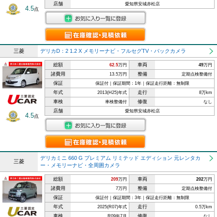
店舗
愛知県安城赤松店
4.5
点
三菱
デリカD：2 1.2 X メモリーナビ・フルセグTV・バックカメラ
総額
車両
62.5
万円
49
万円
諸費用
整備
13.5万円
定期点検整備付
保証
保証付｜保証期間：1年｜保証走行距離：無制限
年式
走行
2013(H25)年式
8万km
車検
修復
車検整備付
なし
店舗
愛知県安城赤松店
4.5
点
デリカミニ 660 G プレミアム リミテッド エディション 元レンタカ
三菱
ー・メモリーナビ・全周囲カメラ
総額
車両
209
万円
202
万円
諸費用
整備
7万円
定期点検整備付
保証
保証付｜保証期間：3年｜保証走行距離：無制限
年式
走行
2025(R07)年式
0.5万km
車検
修復
R09年7月
なし