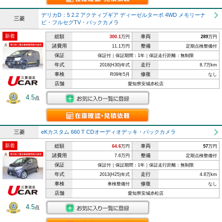
デリカD：5 2.2 アクティブギア ディーゼルターボ 4WD メモリーナ
三菱
ビ・フルセグTV・バックカメラ
新着
総額
車両
300.1
万円
289
万円
諸費用
整備
11.1万円
定期点検整備付
保証
保証付｜保証期間：1年｜保証走行距離：無制限
年式
走行
2018(H30)年式
8.7万km
車検
修復
R09年5月
なし
店舗
愛知県安城赤松店
4.5
点
三菱
eKカスタム 660 T CDオーディオデッキ・バックカメラ
新着
総額
車両
64.6
万円
57
万円
諸費用
整備
7.6万円
定期点検整備付
保証
保証付｜保証期間：1年｜保証走行距離：無制限
年式
走行
2013(H25)年式
4.8万km
車検
修復
車検整備付
なし
店舗
愛知県安城赤松店
4.5
点