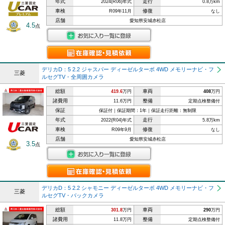
年式
走行
2024(R06)年式
0.8万km
車検
修復
R09年11月
なし
店舗
愛知県安城赤松店
4.5
点
デリカD：5 2.2 ジャスパー ディーゼルターボ 4WD メモリーナビ・フ
三菱
ルセグTV・全周囲カメラ
総額
車両
419.6
万円
408
万円
諸費用
整備
11.6万円
定期点検整備付
保証
保証付｜保証期間：1年｜保証走行距離：無制限
年式
走行
2022(R04)年式
5.8万km
車検
修復
R09年9月
なし
店舗
愛知県安城赤松店
3.5
点
デリカD：5 2.2 シャモニー ディーゼルターボ 4WD メモリーナビ・フ
三菱
ルセグTV・バックカメラ
総額
車両
301.8
万円
290
万円
諸費用
整備
11.8万円
定期点検整備付