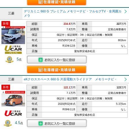
デリカミニ 660 G プレミアム メモリーナビ・フルセグTV・全周囲カ
三菱
メラ
新着
総額
車両
234.8
万円
227
万円
諸費用
整備
7.8万円
定期点検整備付
保証
保証付｜保証期間：3年｜保証走行距離：無制限
年式
走行
2025(R07)年式
802km
車検
修復
R10年12月
なし
店舗
愛知県安城赤松店
5
点
三菱
eKクロススペース 660 G 片面電動スライドドア メモリーナビ・
新着
総額
車両
122.1
万円
115
万円
諸費用
整備
7.1万円
定期点検整備付
保証
保証付｜保証期間：1年｜保証走行距離：無制限
年式
走行
2020(R02)年式
5.3万km
車検
修復
R09年11月
なし
店舗
愛知県安城赤松店
4.5
点