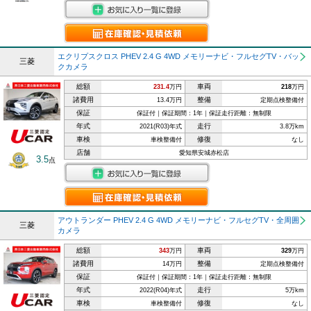
エクリプスクロス PHEV 2.4 G 4WD メモリーナビ・フルセグTV・バッ
三菱
クカメラ
総額
車両
231.4
万円
218
万円
諸費用
整備
13.4万円
定期点検整備付
保証
保証付｜保証期間：1年｜保証走行距離：無制限
年式
走行
2021(R03)年式
3.8万km
車検
修復
車検整備付
なし
店舗
愛知県安城赤松店
3.5
点
アウトランダー PHEV 2.4 G 4WD メモリーナビ・フルセグTV・全周囲
三菱
カメラ
総額
車両
343
万円
329
万円
諸費用
整備
14万円
定期点検整備付
保証
保証付｜保証期間：1年｜保証走行距離：無制限
年式
走行
2022(R04)年式
5万km
車検
修復
車検整備付
なし