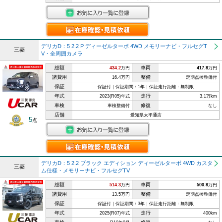
デリカD：5 2.2 P ディーゼルターボ 4WD メモリーナビ・フルセグT
三菱
V・全周囲カメラ
総額
車両
434.2
万円
417.8
万円
諸費用
整備
16.4万円
定期点検整備付
保証
保証付｜保証期間：1年｜保証走行距離：無制限
年式
走行
2023(R05)年式
3.1万km
車検
修復
車検整備付
なし
店舗
愛知県太平通店
5
点
デリカD：5 2.2 ブラック エディション ディーゼルターボ 4WD カスタ
三菱
ム仕様・メモリーナビ・フルセグTV
総額
車両
514.3
万円
500.8
万円
諸費用
整備
13.5万円
定期点検整備付
保証
保証付｜保証期間：3年｜保証走行距離：無制限
年式
走行
2025(R07)年式
400km