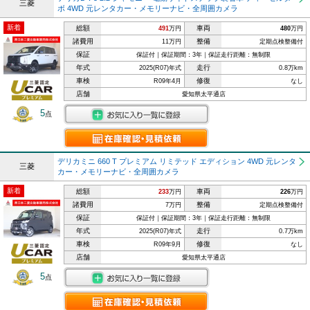
三菱
ボ 4WD 元レンタカー・メモリーナビ・全周囲カメラ
新着
総額
車両
491
万円
480
万円
諸費用
整備
11万円
定期点検整備付
保証
保証付｜保証期間：3年｜保証走行距離：無制限
年式
走行
2025(R07)年式
0.8万km
車検
修復
R09年4月
なし
店舗
愛知県太平通店
5
点
デリカミニ 660 T プレミアム リミテッド エディション 4WD 元レンタ
三菱
カー・メモリーナビ・全周囲カメラ
新着
総額
車両
233
万円
226
万円
諸費用
整備
7万円
定期点検整備付
保証
保証付｜保証期間：3年｜保証走行距離：無制限
年式
走行
2025(R07)年式
0.7万km
車検
修復
R09年9月
なし
店舗
愛知県太平通店
5
点