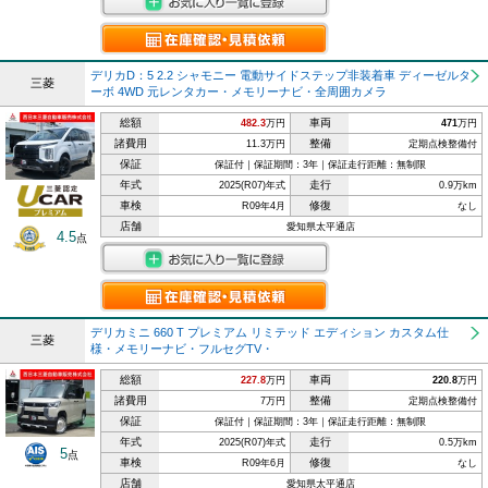
デリカD：5 2.2 シャモニー 電動サイドステップ非装着車 ディーゼルタ
三菱
ーボ 4WD 元レンタカー・メモリーナビ・全周囲カメラ
総額
車両
482.3
万円
471
万円
諸費用
整備
11.3万円
定期点検整備付
保証
保証付｜保証期間：3年｜保証走行距離：無制限
年式
走行
2025(R07)年式
0.9万km
車検
修復
R09年4月
なし
店舗
愛知県太平通店
4.5
点
デリカミニ 660 T プレミアム リミテッド エディション カスタム仕
三菱
様・メモリーナビ・フルセグTV・
総額
車両
227.8
万円
220.8
万円
諸費用
整備
7万円
定期点検整備付
保証
保証付｜保証期間：3年｜保証走行距離：無制限
年式
走行
2025(R07)年式
0.5万km
5
点
車検
修復
R09年6月
なし
店舗
愛知県太平通店