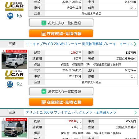
年式
走行
2024(R06)年式
0.2万km
車検
修復
R09年11月
なし
店舗
愛知県太平通店
5
点
三菱
ミニキャブEV CD 20kWh 4シーター 衝突被害軽減ブレーキ キーレス
総額
車両
140
万円
132
万円
諸費用
整備
8万円
定期点検整備付
保証
保証付｜保証期間：3年｜保証走行距離：無制限
年式
走行
2024(R06)年式
0.5万km
車検
修復
R10年2月
なし
店舗
愛知県太平通店
R
点
三菱
デリカミニ 660 G プレミアム バックカメラ・全周囲カメラ
総額
車両
234.8
万円
227
万円
諸費用
整備
7.8万円
定期点検整備付
保証
保証付｜保証期間：3年｜保証走行距離：無制限
年式
走行