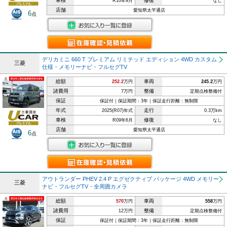
車検
修復
R10年9月
なし
店舗
愛知県太平通店
6
点
デリカミニ 660 T プレミアム リミテッド エディション 4WD カスタム
三菱
仕様・メモリーナビ・フルセグTV
総額
車両
252.2
万円
245.2
万円
諸費用
整備
7万円
定期点検整備付
保証
保証付｜保証期間：3年｜保証走行距離：無制限
年式
走行
2025(R07)年式
0.3万km
車検
修復
R09年6月
なし
店舗
愛知県太平通店
6
点
アウトランダー PHEV 2.4 P エグゼクティブ パッケージ 4WD メモリー
三菱
ナビ・フルセグTV・全周囲カメラ
総額
車両
570
万円
558
万円
諸費用
整備
12万円
定期点検整備付
保証
保証付｜保証期間：3年｜保証走行距離：無制限