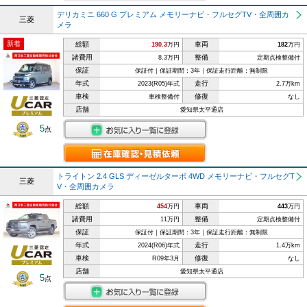
デリカミニ 660 G プレミアム メモリーナビ・フルセグTV・全周囲カ
三菱
メラ
新着
総額
車両
190.3
万円
182
万円
諸費用
整備
8.3万円
定期点検整備付
保証
保証付｜保証期間：3年｜保証走行距離：無制限
年式
走行
2023(R05)年式
2.7万km
車検
修復
車検整備付
なし
店舗
愛知県太平通店
5
点
トライトン 2.4 GLS ディーゼルターボ 4WD メモリーナビ・フルセグT
三菱
V・全周囲カメラ
総額
車両
454
万円
443
万円
諸費用
整備
11万円
定期点検整備付
保証
保証付｜保証期間：3年｜保証走行距離：無制限
年式
走行
2024(R06)年式
1.4万km
車検
修復
R09年3月
なし
店舗
愛知県太平通店
5
点