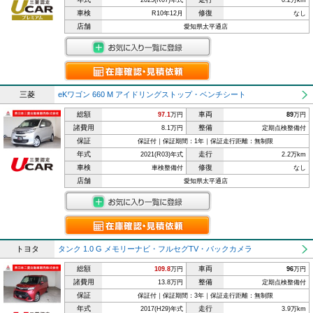
2025(R07)年式
0.2万km
車検
修復
R10年12月
なし
店舗
愛知県太平通店
三菱
eKワゴン 660 M アイドリングストップ・ベンチシート
総額
車両
97.1
万円
89
万円
諸費用
整備
8.1万円
定期点検整備付
保証
保証付｜保証期間：1年｜保証走行距離：無制限
年式
走行
2021(R03)年式
2.2万km
車検
修復
車検整備付
なし
店舗
愛知県太平通店
トヨタ
タンク 1.0 G メモリーナビ・フルセグTV・バックカメラ
総額
車両
109.8
万円
96
万円
諸費用
整備
13.8万円
定期点検整備付
保証
保証付｜保証期間：3年｜保証走行距離：無制限
年式
走行
2017(H29)年式
3.9万km