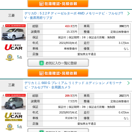
デリカD：5 2.2 P ディーゼルターボ 4WD メモリーナビ・フルセグT
三菱
V・後席用府リプダ
総額
車両
413.3
万円
398
万円
諸費用
整備
15.3万円
定期点検整備付
保証
保証付｜保証期間：1年｜保証走行距離：無制限
年式
走行
2021(R03)年式
3.1万km
車検
修復
車検整備付
なし
店舗
愛知県太平通店
5
点
デリカミニ 660 G プレミアム リミテッド エディション メモリーナ
三菱
ビ・フルセグTV・全周囲カメラ
総額
車両
209.5
万円
202
万円
諸費用
整備
7.5万円
定期点検整備付
保証
保証付｜保証期間：3年｜保証走行距離：無制限
年式
走行
2025(R07)年式
0.4万km
車検
修復
R10年7月
なし
店舗
愛知県太平通店
5
点