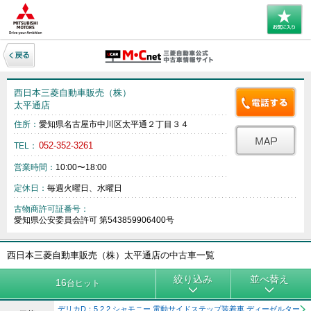
西日本三菱自動車販売（株）
太平通店
住所：
愛知県名古屋市中川区太平通２丁目３４
052-352-3261
TEL：
営業時間：
10:00〜18:00
定休日：
毎週火曜日、水曜日
古物商許可証番号：
愛知県公安委員会許可 第543859906400号
西日本三菱自動車販売（株）太平通店の中古車一覧
絞り込み
並べ替え
16
台ヒット
デリカD：5 2.2 シャモニー 電動サイドステップ装着車 ディーゼルター