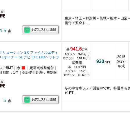
東京－埼玉－神奈川－茨城－栃木－山梨
備付で安全ド…
4.5
点
941.6
基
万円
ボリューション 2.0 ファイナルエディ
Aプラン
945
万円
2015
 1オーナー SDナビ ETC HIDヘッドラ
Bプラン
948.6
万円
930
(H27)
万円
諸費用
年式
基 11.6万円
ロア5MT｜赤
｜定期点検整備付｜
Aプラン 15万円
証期間：1年｜保証走行距離：無制限
Bプラン 18.6万円
冬の中古車フェア開催中です。特選車も多
ビ ET…
5
点