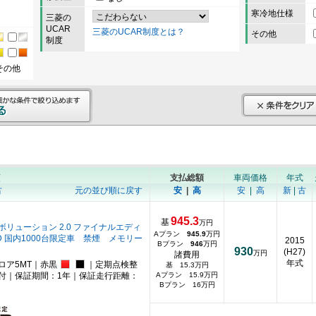
寒冷地仕様
三菱の
UCAR
三菱のUCAR制度とは？
その他
制度
その他
順
支払総額
車両価格
年式
古
元の並び順に戻す
安
|
高
安
|
高
新
|
古
945.3
基
万円
ボリューション 2.0 ファイナルエディ
Aプラン
945.9
万円
D 国内1000台限定車 禁煙 メモリー
2015
Bプラン
946
万円
930
(H27)
万円
諸費用
年式
ロア5MT｜赤黒
｜定期点検整
基 15.3万円
付｜保証期間：1年｜保証走行距離：
Aプラン 15.9万円
Bプラン 16万円