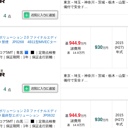
東京－埼玉－神奈川－茨城－栃木－山梨
備付で安全ド…
4
点
ボリューション 2.0 ファイナルエディ
 禁煙 JP0268 4B11型MIVECター
944.9
2015
基
万円
930
(H27)
万円
諸費用
年式
ロア5MT｜青黒
｜定期点検整
基 14.9万円
付｜保証期間：1年｜保証走行距離：
東京－埼玉－神奈川－茨城－栃木－山梨
備付で安全ド…
4
点
ボリューション 2.0 ファイナルエディ
944.9
2015
D 最終型エボリューション JP0632
基
万円
930
(H27)
万円
諸費用
ロア5MT｜白黒
｜定期点検整
年式
基 14.9万円
付｜保証期間：1年｜保証走行距離：