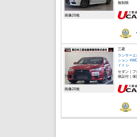
無制限
画像20枚
三菱
ランサーエ
ション 4WD
イト レ
セダン｜フ
保証付｜保
画像20枚