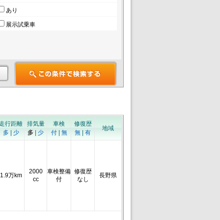
あり
展示試乗車
走行距離
排気量
車検
修復歴
地域
多
|
少
多
|
少
付
|
無
無
|
有
2000
車検整備
修復歴
1.9万km
長野県
cc
付
なし