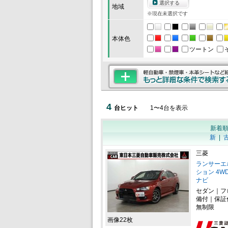
選択する
地域
※現在未選択です
本体色
ツートン
4
台ヒット
1
〜
4
台を表示
新着
新
|
三菱
ランサーエ
ション 4W
ナビ
セダン｜フ
備付｜保証
無制限
画像22枚