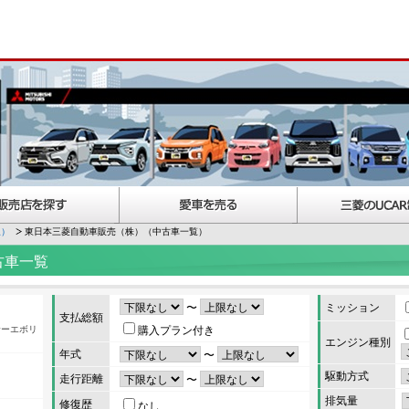
択）
東日本三菱自動車販売（株）（中古車一覧）
古車一覧
〜
ミッション
支払総額
サーエボリ
購入プラン付き
エンジン種別
年式
〜
駆動方式
走行距離
〜
排気量
修復歴
なし