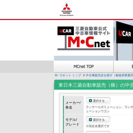
M・Cネット トップ
中古車販売店を探す（都道府県選
東日本三菱自動車販売（株）の中
選択する
メーカー/
車名
ランサーエボリューション、ラン
ューションワゴン
モデル/
選択する
グレード
※現在未選択です