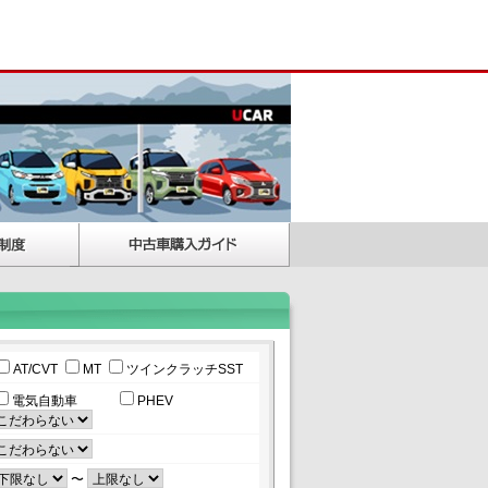
AT/CVT
MT
ツインクラッチSST
電気自動車
PHEV
〜