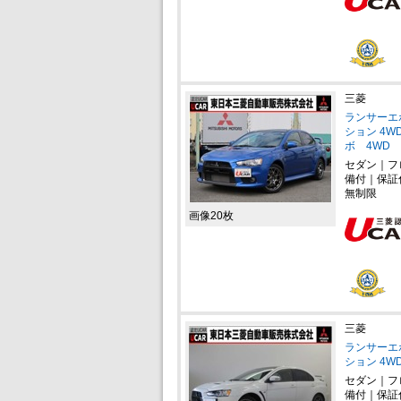
三菱
ランサーエ
ション 4WD
ボ 4WD
セダン｜フ
備付｜保証
無制限
画像20枚
三菱
ランサーエ
ション 4W
セダン｜フ
備付｜保証