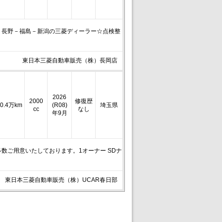
－長野－福島－新潟の三菱ディーラー☆点検整
東日本三菱自動車販売（株）長岡店
2026
2000
修復歴
0.4万km
(R08)
埼玉県
cc
なし
年9月
数ご用意いたしております。1オーナー SDナ
東日本三菱自動車販売（株）UCAR春日部