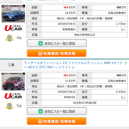
総額
車両
944.9
万円
930
万円
諸費用
整備
14.9万円
定期点検整備付
保証
保証付｜保証期間：1年｜保証走行距離：無制限
年式
走行
2015(H27)年式
1.7万km
車検
修復
車検整備付
なし
店舗
神奈川県津田山店
4
点
ランサーエボリューション 2.0 ファイナルエディション 4WD 1オーナ
三菱
ー SDナビ ETC HIDヘッドライト レ
総額
車両
941.6
万円
930
万円
諸費用
整備
11.6万円
定期点検整備付
保証
保証付｜保証期間：1年｜保証走行距離：無制限
年式
走行
2015(H27)年式
0.4万km
車検
修復
R08年9月
なし
店舗
埼玉県UCAR春日部
5
点