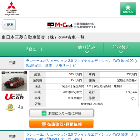
東日本三菱自動車販売（株）の中古車一覧
絞り込み
並べ替え
3
台ヒット
ランサーエボリューション 2.0 ファイナルエディション 4WD 国内100
三菱
0台限定車 禁煙 メモリーナビ
総額
車両
945.3
万円
930
万円
諸費用
整備
15.3万円
定期点検整備付
保証
保証付｜保証期間：1年｜保証走行距離：無制限
年式
走行
2015(H27)年式
1.9万km
車検
修復
車検整備付
なし
店舗
長野県UCAR岡谷
4
点
ランサーエボリューション 2.0 ファイナルエディション 4WD 禁煙 J
三菱
P0268 4B11型MIVECターボ 4WD