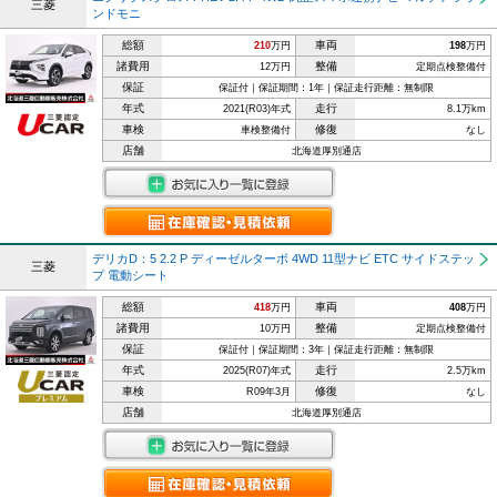
三菱
ンドモニ
総額
車両
210
万円
198
万円
諸費用
整備
12万円
定期点検整備付
保証
保証付｜保証期間：1年｜保証走行距離：無制限
年式
走行
2021(R03)年式
8.1万km
車検
修復
車検整備付
なし
店舗
北海道厚別通店
デリカD：5 2.2 P ディーゼルターボ 4WD 11型ナビ ETC サイドステッ
三菱
プ 電動シート
総額
車両
418
万円
408
万円
諸費用
整備
10万円
定期点検整備付
保証
保証付｜保証期間：3年｜保証走行距離：無制限
年式
走行
2025(R07)年式
2.5万km
車検
修復
R09年3月
なし
店舗
北海道厚別通店