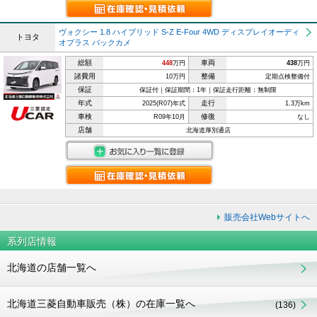
ヴォクシー 1.8 ハイブリッド S-Z E-Four 4WD ディスプレイオーディ
トヨタ
オプラス バックカメ
総額
車両
448
万円
438
万円
諸費用
整備
10万円
定期点検整備付
保証
保証付｜保証期間：1年｜保証走行距離：無制限
年式
走行
2025(R07)年式
1.3万km
車検
修復
R09年10月
なし
店舗
北海道厚別通店
販売会社Webサイトへ
系列店情報
北海道の店舗一覧へ
北海道三菱自動車販売（株）の在庫一覧へ
(136)