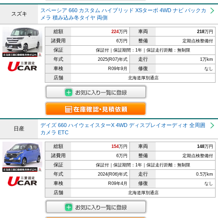
スペーシア 660 カスタム ハイブリッド XSターボ 4WD ナビ バックカ
スズキ
メラ 積み込み冬タイヤ 両側
総額
車両
224
万円
218
万円
諸費用
整備
6万円
定期点検整備付
保証
保証付｜保証期間：1年｜保証走行距離：無制限
年式
走行
2025(R07)年式
1万km
車検
修復
R09年9月
なし
店舗
北海道厚別通店
デイズ 660 ハイウェイスターX 4WD ディスプレイオーディオ 全周囲
日産
カメラ ETC
総額
車両
154
万円
148
万円
諸費用
整備
6万円
定期点検整備付
保証
保証付｜保証期間：1年｜保証走行距離：無制限
年式
走行
2024(R06)年式
0.5万km
車検
修復
R09年4月
なし
店舗
北海道厚別通店