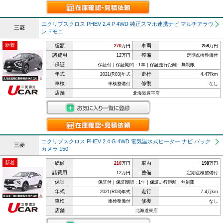
エクリプスクロス PHEV 2.4 P 4WD 純正スマホ連携ナビ マルチアラウ
三菱
ンドモニ
新着
総額
車両
270
万円
258
万円
諸費用
整備
12万円
定期点検整備付
保証
保証付｜保証期間：1年｜保証走行距離：無制限
年式
走行
2021(R03)年式
4.4万km
車検
修復
車検整備付
なし
店舗
北海道豊平店
エクリプスクロス PHEV 2.4 G 4WD 電気温水式ヒーター ナビ バック
三菱
カメラ 150
新着
総額
車両
210
万円
198
万円
諸費用
整備
12万円
定期点検整備付
保証
保証付｜保証期間：1年｜保証走行距離：無制限
年式
走行
2021(R03)年式
7.4万km
車検
修復
車検整備付
なし
店舗
北海道東店