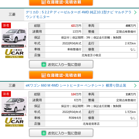
デリカD：5 2.2 P ディーゼルターボ 4WD 純正10.1型ナビ マルチアラ
三菱
ウンドモニター
新着
総額
車両
421
万円
408
万円
諸費用
整備
13万円
定期点検整備付
保証
保証付｜保証期間：3年｜保証走行距離：無制限
年式
走行
2022(R04)年式
2.9万km
車検
修復
車検整備付
なし
店舗
北海道苫小牧店
三菱
eKワゴン 660 M 4WD シートヒーター ベンチシート 横滑り防止装
新着
総額
車両
124
万円
118
万円
諸費用
整備
6万円
定期点検整備付
保証
保証付｜保証期間：3年｜保証走行距離：無制限
年式
走行
2022(R04)年式
1.5万km
車検
修復
R09年6月
なし
店舗
北海道発寒店