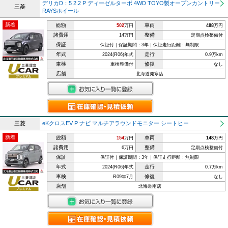
デリカD：5 2.2 P ディーゼルターボ 4WD TOYO製オープンカントリー
三菱
RAYSホイール
新着
総額
車両
502
万円
488
万円
諸費用
整備
14万円
定期点検整備付
保証
保証付｜保証期間：3年｜保証走行距離：無制限
年式
走行
2024(R06)年式
0.9万km
車検
修復
車検整備付
なし
店舗
北海道発寒店
三菱
eKクロスEV P ナビ マルチアラウンドモニター シートヒー
新着
総額
車両
154
万円
148
万円
諸費用
整備
6万円
定期点検整備付
保証
保証付｜保証期間：3年｜保証走行距離：無制限
年式
走行
2024(R06)年式
0.7万km
車検
修復
R09年7月
なし
店舗
北海道南店