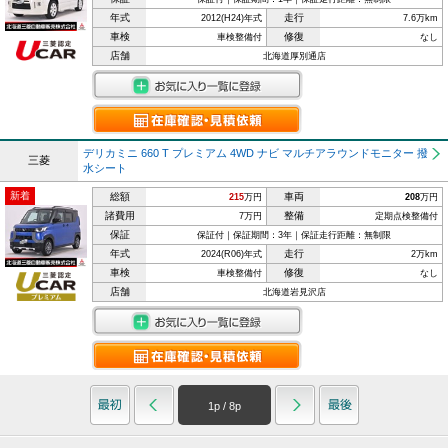
年式
走行
2012(H24)年式
7.6万km
車検
修復
車検整備付
なし
店舗
北海道厚別通店
デリカミニ 660 T プレミアム 4WD ナビ マルチアラウンドモニター 撥
三菱
水シート
新着
総額
車両
215
万円
208
万円
諸費用
整備
7万円
定期点検整備付
保証
保証付｜保証期間：3年｜保証走行距離：無制限
年式
走行
2024(R06)年式
2万km
車検
修復
車検整備付
なし
店舗
北海道岩見沢店
1
p /
8
p