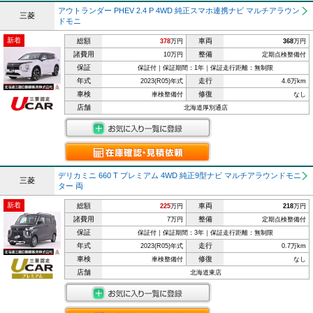
アウトランダー PHEV 2.4 P 4WD 純正スマホ連携ナビ マルチアラウン
三菱
ドモニ
新着
総額
車両
378
万円
368
万円
諸費用
整備
10万円
定期点検整備付
保証
保証付｜保証期間：1年｜保証走行距離：無制限
年式
走行
2023(R05)年式
4.6万km
車検
修復
車検整備付
なし
店舗
北海道厚別通店
デリカミニ 660 T プレミアム 4WD 純正9型ナビ マルチアラウンドモニ
三菱
ター 両
新着
総額
車両
225
万円
218
万円
諸費用
整備
7万円
定期点検整備付
保証
保証付｜保証期間：3年｜保証走行距離：無制限
年式
走行
2023(R05)年式
0.7万km
車検
修復
車検整備付
なし
店舗
北海道東店