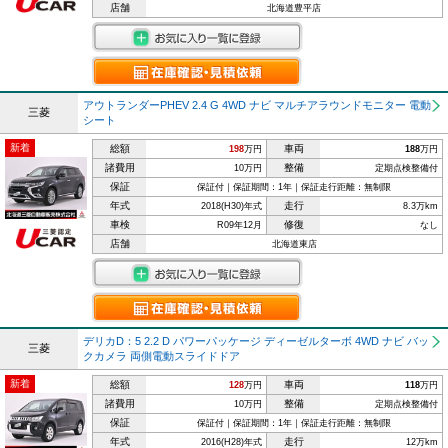
店舗
北海道豊平店
アウトランダーPHEV 2.4 G 4WD ナビ マルチアラウンドモニター 電動
三菱
シート
新着
総額
車両
198
万円
188
万円
諸費用
整備
10万円
定期点検整備付
保証
保証付｜保証期間：1年｜保証走行距離：無制限
年式
走行
2018(H30)年式
8.3万km
車検
修復
R09年12月
なし
店舗
北海道東店
デリカD：5 2.2 D パワーパッケージ ディーゼルターボ 4WD ナビ バッ
三菱
クカメラ 両側電動スライドドア
新着
総額
車両
128
万円
118
万円
諸費用
整備
10万円
定期点検整備付
保証
保証付｜保証期間：1年｜保証走行距離：無制限
年式
走行
2016(H28)年式
12万km