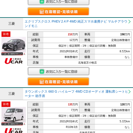
エクリプスクロス PHEV 2.4 P 4WD 純正スマホ連携ナビ マルチアラウ
三菱
ンドモニ
新着
総額
車両
210
万円
198
万円
諸費用
整備
12万円
定期点検整備付
保証
保証付｜保証期間：1年｜保証走行距離：無制限
年式
走行
2021(R03)年式
8.5万km
車検
修復
車検整備付
なし
店舗
北海道苫小牧店
タウンボックス 660 G ハイルーフ 4WD CDオーディオ 運転席シートヒ
三菱
ーター 助手席
新着
総額
車両
135
万円
128
万円
諸費用
整備
7万円
定期点検整備付
保証
保証付｜保証期間：1年｜保証走行距離：無制限
年式
走行
2021(R03)年式
5.3万km
車検
修復
R10年3月
なし
店舗
北海道石狩店