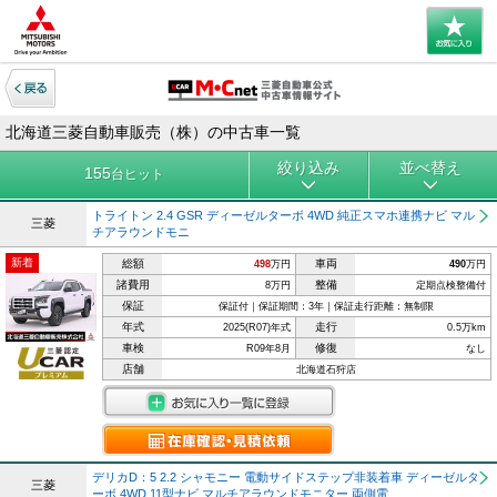
北海道三菱自動車販売（株）の中古車一覧
絞り込み
並べ替え
155
台ヒット
トライトン 2.4 GSR ディーゼルターボ 4WD 純正スマホ連携ナビ マル
三菱
チアラウンドモニ
新着
総額
車両
498
万円
490
万円
諸費用
整備
8万円
定期点検整備付
保証
保証付｜保証期間：3年｜保証走行距離：無制限
年式
走行
2025(R07)年式
0.5万km
車検
修復
R09年8月
なし
店舗
北海道石狩店
デリカD：5 2.2 シャモニー 電動サイドステップ非装着車 ディーゼルタ
三菱
ーボ 4WD 11型ナビ マルチアラウンドモニター 両側電