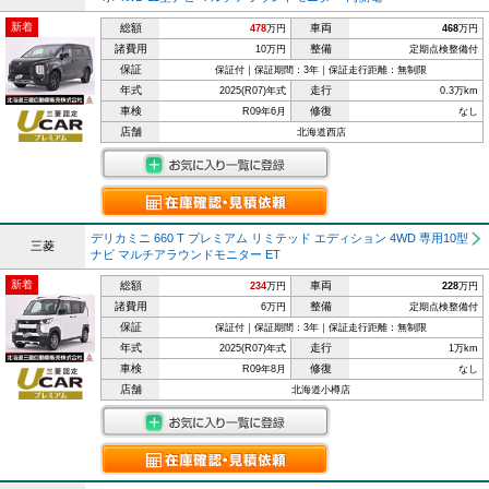
新着
総額
車両
478
万円
468
万円
諸費用
整備
10万円
定期点検整備付
保証
保証付｜保証期間：3年｜保証走行距離：無制限
年式
走行
2025(R07)年式
0.3万km
車検
修復
R09年6月
なし
店舗
北海道西店
デリカミニ 660 T プレミアム リミテッド エディション 4WD 専用10型
三菱
ナビ マルチアラウンドモニター ET
新着
総額
車両
234
万円
228
万円
諸費用
整備
6万円
定期点検整備付
保証
保証付｜保証期間：3年｜保証走行距離：無制限
年式
走行
2025(R07)年式
1万km
車検
修復
R09年8月
なし
店舗
北海道小樽店