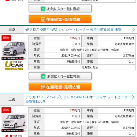
三菱
eKクロス 660 T 4WD ナビ シートヒーター 横滑り防止装置 衝突
新着
総額
車両
125
万円
118
万円
諸費用
整備
7万円
定期点検整備付
保証
保証付｜保証期間：3年｜保証走行距離：無制限
年式
走行
2021(R03)年式
2.2万km
車検
修復
車検整備付
なし
店舗
北海道石狩店
デリカD：2 1.2 ハイブリッド MZ 4WD CDオーディオ シートヒーター
三菱
両側電動スラ
新着
総額
車両
129
万円
118
万円
諸費用
整備
11万円
定期点検整備付
保証
保証付｜保証期間：1年｜保証走行距離：無制限
年式
走行
2019(R01)年式
5.6万km
車検
修復
車検整備付
なし