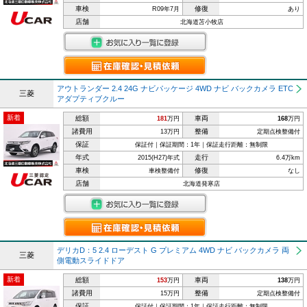
車検
修復
R09年7月
あり
店舗
北海道苫小牧店
アウトランダー 2.4 24G ナビパッケージ 4WD ナビ バックカメラ ETC
三菱
アダプティブクルー
新着
総額
車両
181
万円
168
万円
諸費用
整備
13万円
定期点検整備付
保証
保証付｜保証期間：1年｜保証走行距離：無制限
年式
走行
2015(H27)年式
6.4万km
車検
修復
車検整備付
なし
店舗
北海道発寒店
デリカD：5 2.4 ローデスト G プレミアム 4WD ナビ バックカメラ 両
三菱
側電動スライドドア
新着
総額
車両
153
万円
138
万円
諸費用
整備
15万円
定期点検整備付
保証
保証付｜保証期間：1年｜保証走行距離：無制限