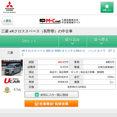
三菱 eKクロススペース（長野県）の中古車
絞り込み
並べ替え
1
台ヒット
eKクロススペース 660 G 4WD オリジナル9inナビ バックカメラ ET
三菱
C
総額
車両
133.4
万円
125
万円
諸費用
整備
8.4万円
定期点検整備付
保証
保証付｜保証期間：12ヵ月｜保証走行距離：無制限
年式
走行
2022(R04)年式
3万km
車検
修復
R09年5月
なし
店舗
長野県UCAR岡谷
4.5
点