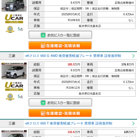
諸費用
整備
8.6万円
定期点検整備付
保証
保証付｜保証期間：3年｜保証走行距離：無制限
年式
走行
2025(R07)年式
0.4万km
車検
修復
R10年9月
なし
店舗
栃木県日光森友店
5
点
三菱
eKクロス 660 G 4WD 衝突被害軽減ブレーキ 禁煙車 誤発進抑制
総額
車両
185.5
万円
176.9
万円
諸費用
整備
8.6万円
定期点検整備付
保証
保証付｜保証期間：3年｜保証走行距離：無制限
年式
走行
2025(R07)年式
0.1万km
車検
修復
R10年12月
なし
店舗
栃木県日光森友店
5
点
三菱
eKクロス 660 T 衝突被害軽減ブレーキ 禁煙車 誤発進抑制
総額
車両
133.6
万円
125
万円