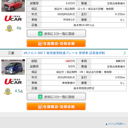
諸費用
整備
6.8万円
定期点検整備付
保証
保証付｜保証期間：12ヵ月｜保証走行距離：無制限
年式
走行
2020(R02)年式
6.3万km
車検
修復
R09年1月
なし
店舗
栃木県UCAR小山
4
点
三菱
eKクロス 660 T 衝突被害軽減ブレーキ 禁煙車 誤発進抑制
総額
車両
118
万円
109
万円
諸費用
整備
9万円
定期点検整備付
保証
保証付｜保証期間：1年｜保証走行距離：無制限
年式
走行
2021(R03)年式
3.9万km
車検
修復
車検整備付
なし
店舗
栃木県西那須野店
4.5
点
▲ページTOPへ