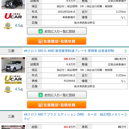
諸費用
整備
8.6万円
定期点検整備付
保証
保証付｜保証期間：1年｜保証走行距離：無制限
年式
走行
2021(R03)年式
3.2万km
車検
修復
車検整備付
なし
店舗
栃木県西那須野店
4.5
点
三菱
eKクロス 660 G 4WD 衝突被害軽減ブレーキ 禁煙車 誤発進抑制
総額
車両
190.5
万円
181.9
万円
諸費用
整備
8.6万円
定期点検整備付
保証
保証付｜保証期間：3年｜保証走行距離：無制限
年式
走行
2025(R07)年式
0.3万km
車検
修復
R10年8月
なし
店舗
栃木県西那須野店
4.5
点
eKクロス 660 T プラス エディション 2WD ターボ 純正9型メモリー
三菱
ナビ
総額
車両
101.8
万円
95
万円