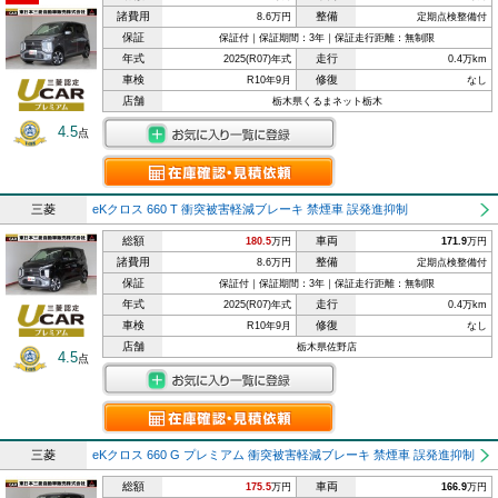
諸費用
整備
8.6万円
定期点検整備付
保証
保証付｜保証期間：3年｜保証走行距離：無制限
年式
走行
2025(R07)年式
0.4万km
車検
修復
R10年9月
なし
店舗
栃木県くるまネット栃木
4.5
点
三菱
eKクロス 660 T 衝突被害軽減ブレーキ 禁煙車 誤発進抑制
総額
車両
180.5
万円
171.9
万円
諸費用
整備
8.6万円
定期点検整備付
保証
保証付｜保証期間：3年｜保証走行距離：無制限
年式
走行
2025(R07)年式
0.4万km
車検
修復
R10年9月
なし
店舗
栃木県佐野店
4.5
点
三菱
eKクロス 660 G プレミアム 衝突被害軽減ブレーキ 禁煙車 誤発進抑制
総額
車両
175.5
万円
166.9
万円