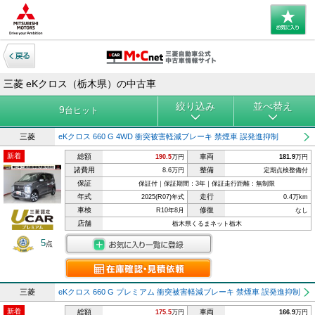
三菱 eKクロス（栃木県）の中古車
絞り込み
並べ替え
9
台ヒット
三菱
eKクロス 660 G 4WD 衝突被害軽減ブレーキ 禁煙車 誤発進抑制
新着
総額
車両
190.5
万円
181.9
万円
諸費用
整備
8.6万円
定期点検整備付
保証
保証付｜保証期間：3年｜保証走行距離：無制限
年式
走行
2025(R07)年式
0.4万km
車検
修復
R10年8月
なし
店舗
栃木県くるまネット栃木
5
点
三菱
eKクロス 660 G プレミアム 衝突被害軽減ブレーキ 禁煙車 誤発進抑制
新着
総額
車両
175.5
万円
166.9
万円