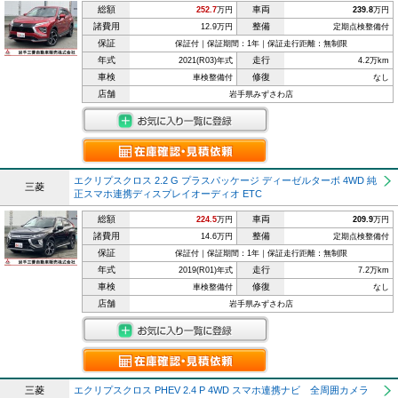
総額
車両
252.7
万円
239.8
万円
諸費用
整備
12.9万円
定期点検整備付
保証
保証付｜保証期間：1年｜保証走行距離：無制限
年式
走行
2021(R03)年式
4.2万km
車検
修復
車検整備付
なし
店舗
岩手県みずさわ店
エクリプスクロス 2.2 G プラスパッケージ ディーゼルターボ 4WD 純
三菱
正スマホ連携ディスプレイオーディオ ETC
総額
車両
224.5
万円
209.9
万円
諸費用
整備
14.6万円
定期点検整備付
保証
保証付｜保証期間：1年｜保証走行距離：無制限
年式
走行
2019(R01)年式
7.2万km
車検
修復
車検整備付
なし
店舗
岩手県みずさわ店
三菱
エクリプスクロス PHEV 2.4 P 4WD スマホ連携ナビ 全周囲カメラ