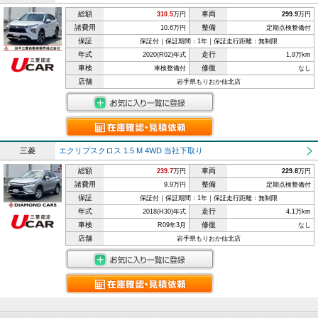
総額
車両
310.5
万円
299.9
万円
諸費用
整備
10.6万円
定期点検整備付
保証
保証付｜保証期間：1年｜保証走行距離：無制限
年式
走行
2020(R02)年式
1.9万km
車検
修復
車検整備付
なし
店舗
岩手県もりおか仙北店
三菱
エクリプスクロス 1.5 M 4WD 当社下取り
総額
車両
239.7
万円
229.8
万円
諸費用
整備
9.9万円
定期点検整備付
保証
保証付｜保証期間：1年｜保証走行距離：無制限
年式
走行
2018(H30)年式
4.1万km
車検
修復
R09年3月
なし
店舗
岩手県もりおか仙北店