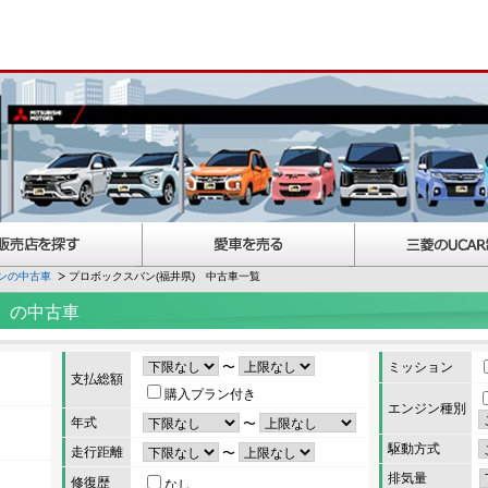
ンの中古車
プロボックスバン(福井県) 中古車一覧
）の中古車
〜
ミッション
支払総額
購入プラン付き
エンジン種別
年式
〜
駆動方式
走行距離
〜
排気量
修復歴
なし