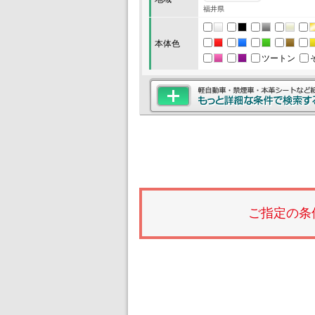
福井県
本体色
ツートン
ご指定の条