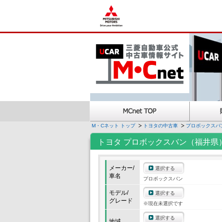
M・Cネット トップ
トヨタの中古車
プロボックスバ
トヨタ プロボックスバン（福井県
メーカー/
選択する
車名
プロボックスバン
モデル/
選択する
グレード
※現在未選択です
選択する
地域