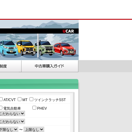
AT/CVT
MT
ツインクラッチSST
電気自動車
PHEV
〜