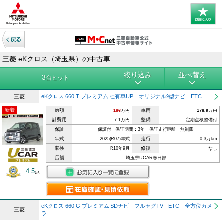
三菱 eKクロス（埼玉県）の中古車
絞り込み
並べ替え
3
台ヒット
三菱
eKクロス 660 T プレミアム 社有車UP オリジナル9型ナビ ETC
新着
総額
車両
186
万円
178.9
万円
諸費用
整備
7.1万円
定期点検整備付
保証
保証付｜保証期間：3年｜保証走行距離：無制限
年式
走行
2025(R07)年式
0.3万km
車検
修復
R10年9月
なし
店舗
埼玉県UCAR春日部
4.5
点
eKクロス 660 G プレミアム SDナビ フルセグTV ETC 全方位カメ
三菱
ラ