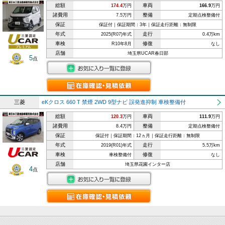
総額
車両
174.4
万円
166.9
万円
諸費用
整備
7.5万円
定期点検整備付
保証
保証付｜保証期間：3年｜保証走行距離：無制限
年式
走行
2025(R07)年式
0.4万km
車検
修復
R10年8月
なし
店舗
埼玉県UCAR春日部
5
点
三菱
eKクロス 660 T 禁煙 2WD 9型ナビ 誤発進抑制 車検整備付
総額
車両
120.3
万円
111.9
万円
諸費用
整備
8.4万円
定期点検整備付
保証
保証付｜保証期間：12ヵ月｜保証走行距離：無制限
年式
走行
2019(R01)年式
5.5万km
車検
修復
車検整備付
なし
店舗
埼玉県花園インター店
4
点