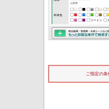
山形県
本体色
ツートン
ご指定の条