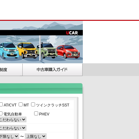
AT/CVT
MT
ツインクラッチSST
電気自動車
PHEV
〜