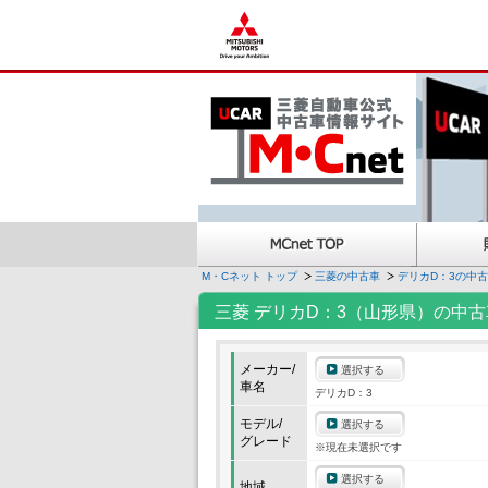
M・Cネット トップ
三菱の中古車
デリカD：3の中
三菱 デリカD：3（山形県）の中古
メーカー/
選択する
車名
デリカD：3
モデル/
選択する
グレード
※現在未選択です
選択する
地域