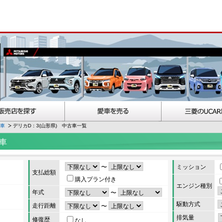
古車
デリカD：3(山形県) 中古車一覧
車
〜
ミッション
支払総額
購入プラン付き
エンジン種別
年式
〜
駆動方式
走行距離
〜
排気量
修復歴
なし