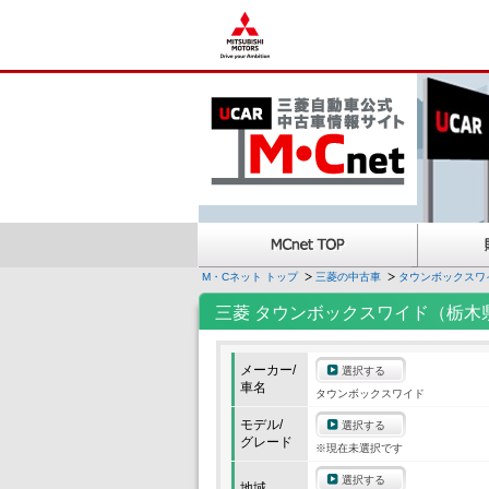
M・Cネット トップ
三菱の中古車
タウンボックスワ
三菱 タウンボックスワイド（栃木
メーカー/
選択する
車名
タウンボックスワイド
モデル/
選択する
グレード
※現在未選択です
選択する
地域