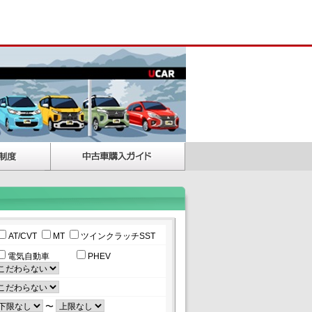
AT/CVT
MT
ツインクラッチSST
電気自動車
PHEV
〜