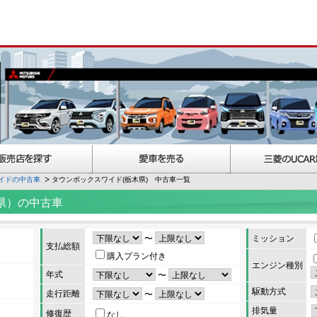
イドの中古車
タウンボックスワイド(栃木県) 中古車一覧
県）の中古車
〜
ミッション
支払総額
購入プラン付き
エンジン種別
年式
〜
駆動方式
走行距離
〜
排気量
修復歴
なし