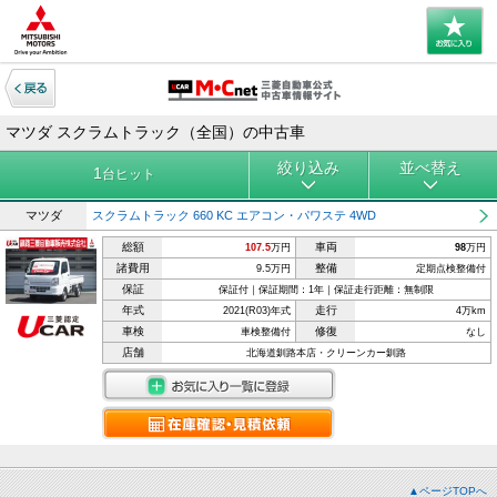
マツダ スクラムトラック（全国）の中古車
絞り込み
並べ替え
1
台ヒット
マツダ
スクラムトラック 660 KC エアコン・パワステ 4WD
総額
車両
107.5
万円
98
万円
諸費用
整備
9.5万円
定期点検整備付
保証
保証付｜保証期間：1年｜保証走行距離：無制限
年式
走行
2021(R03)年式
4万km
車検
修復
車検整備付
なし
店舗
北海道釧路本店・クリーンカー釧路
▲ページTOPへ