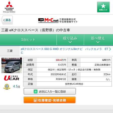
三菱 eKクロススペース（長野県）の中古車
絞り込み
並べ替え
1
台ヒット
eKクロススペース 660 G 4WD オリジナル9inナビ バックカメラ ET
三菱
C
総額
車両
133.4
万円
125
万円
諸費用
整備
8.4万円
定期点検整備付
保証
保証付｜保証期間：12ヵ月｜保証走行距離：無制限
年式
走行
2022(R04)年式
3万km
車検
修復
R09年5月
なし
店舗
長野県UCAR岡谷
4.5
点